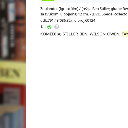
Zoolander [Igrani film] / [režija Ben Stiller; glume Ben
sa zvukom, u bojama; 12 cm. - (DVD. Special collector
udk:791.43(086.82); id broj:60124
:
K
KOMEDIJA; STILLER-BEN; WILSON-OWEN;
TA