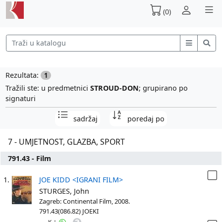
(0)
Rezultata:
1
Tražili ste: u predmetnici
STROUD-DON
; grupirano po
signaturi
sadržaj
poredaj po
7 - UMJETNOST, GLAZBA, SPORT
791.43 - Film
1.
JOE KIDD <IGRANI FILM>
STURGES, John
Zagreb: Continental Film, 2008.
791.43(086.82) JOEKI
: