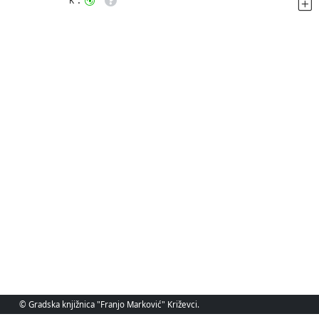
K
© Gradska knjižnica "Franjo Marković" Križevci.