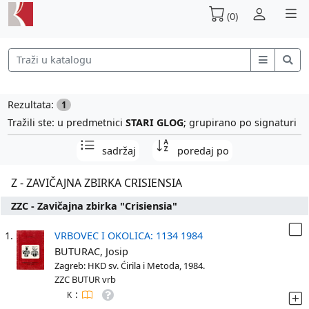
(0)
Rezultata:
1
Tražili ste: u predmetnici
STARI GLOG
; grupirano po signaturi
sadržaj
poredaj po
Z - ZAVIČAJNA ZBIRKA CRISIENSIA
ZZC - Zavičajna zbirka "Crisiensia"
1.
VRBOVEC I OKOLICA: 1134 1984
BUTURAC, Josip
Zagreb: HKD sv. Ćirila i Metoda, 1984.
ZZC BUTUR vrb
:
K