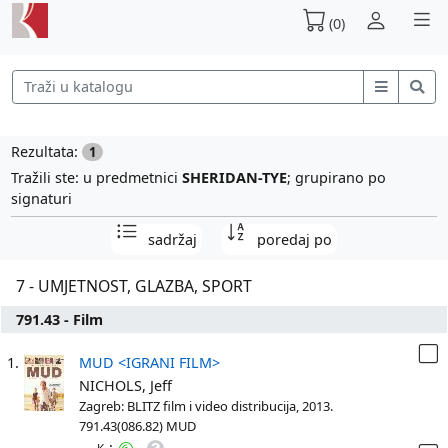
(0)
Rezultata:
1
Tražili ste: u predmetnici
SHERIDAN-TYE
; grupirano po
signaturi
sadržaj
poredaj po
7 - UMJETNOST, GLAZBA, SPORT
791.43 - Film
1.
MUD <IGRANI FILM>
NICHOLS, Jeff
Zagreb: BLITZ film i video distribucija, 2013.
791.43(086.82) MUD
: