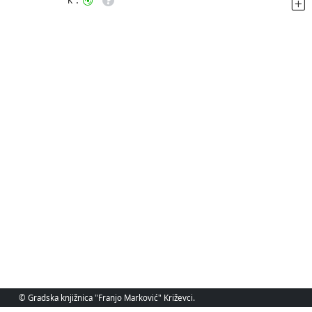
K
© Gradska knjižnica "Franjo Marković" Križevci.