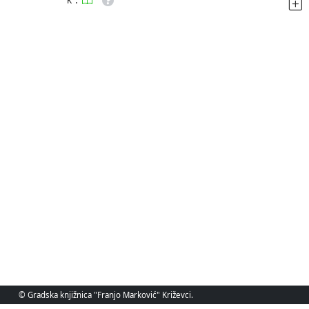
K
© Gradska knjižnica "Franjo Marković" Križevci.