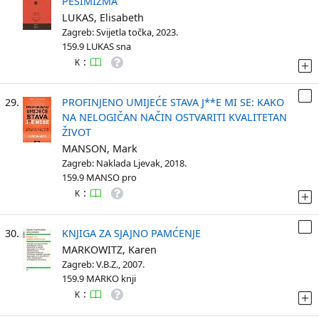
PESIMIZMA
LUKAS, Elisabeth
Zagreb: Svijetla točka, 2023.
159.9 LUKAS sna
:
K
29.
PROFINJENO UMIJEĆE STAVA J**E MI SE: KAKO
NA NELOGIČAN NAČIN OSTVARITI KVALITETAN
ŽIVOT
MANSON, Mark
Zagreb: Naklada Ljevak, 2018.
159.9 MANSO pro
:
K
30.
KNJIGA ZA SJAJNO PAMĆENJE
MARKOWITZ, Karen
Zagreb: V.B.Z., 2007.
159.9 MARKO knji
:
K