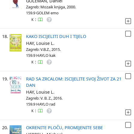
GOLEMAN, Daniel
Zagreb: Mozaik knjiga, 2000.
159.9 GOLEM emo
:
K
18.
KAKO ISCIJELITI DUH I TIJELO
HAY, Louise L.
Zagreb: V.B.Z., 2015.
159.9 HAYLO kak
:
K
19.
RAD SA ZRCALOM: ISCIJELITE SVOJ ŽIVOT ZA 21
DAN
HAY, Louise L.
Zagreb: V. B. Z., 2016.
159.9 HAYLO rad
:
K
20.
OKRENITE PLOČU, PROMIJENITE SEBE