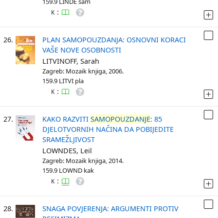
159.9 LINDE sam
:
K
26.
PLAN SAMOPOUZDANJA: OSNOVNI KORACI
VAŠE NOVE OSOBNOSTI
LITVINOFF, Sarah
Zagreb: Mozaik knjiga, 2006.
159.9 LITVI pla
:
K
27.
KAKO RAZVITI
SAMOPOUZDANJE
: 85
DJELOTVORNIH NAČINA DA POBIJEDITE
SRAMEŽLJIVOST
LOWNDES, Leil
Zagreb: Mozaik knjiga, 2014.
159.9 LOWND kak
:
K
28.
SNAGA POVJERENJA: ARGUMENTI PROTIV