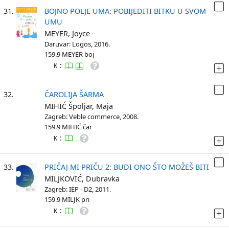
31.
BOJNO POLJE UMA: POBIJEDITI BITKU U SVOM
UMU
MEYER, Joyce
Daruvar: Logos, 2016.
159.9 MEYER boj
:
K
32.
ČAROLIJA ŠARMA
MIHIĆ Špoljar, Maja
Zagreb: Veble commerce, 2008.
159.9 MIHIĆ čar
:
K
33.
PRIČAJ MI PRIČU 2: BUDI ONO ŠTO MOŽEŠ BITI
MILJKOVIĆ, Dubravka
Zagreb: IEP - D2, 2011.
159.9 MILJK pri
:
K