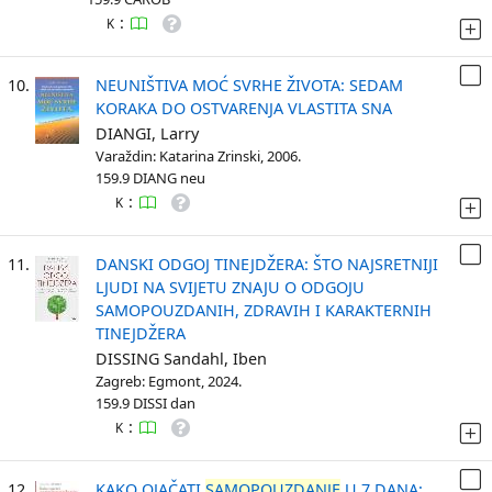
:
K
10.
NEUNIŠTIVA MOĆ SVRHE ŽIVOTA: SEDAM
KORAKA DO OSTVARENJA VLASTITA SNA
DIANGI, Larry
Varaždin: Katarina Zrinski, 2006.
159.9 DIANG neu
:
K
11.
DANSKI ODGOJ TINEJDŽERA: ŠTO NAJSRETNIJI
LJUDI NA SVIJETU ZNAJU O ODGOJU
SAMOPOUZDANIH, ZDRAVIH I KARAKTERNIH
TINEJDŽERA
DISSING Sandahl, Iben
Zagreb: Egmont, 2024.
159.9 DISSI dan
:
K
12.
KAKO OJAČATI
SAMOPOUZDANJE
U 7 DANA: