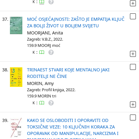
:
K
37.
MOĆ OSJEĆAJNOSTI: ZAŠTO JE EMPATIJA KLJUČ
ZA BOLJI ŽIVOT U BOLJEM SVIJETU
MOORJANI, Anita
Zagreb: V.B.Z., 2022.
159.9 MOORJ moć
:
K
38.
TRINAEST STVARI KOJE MENTALNO JAKI
RODITELJI NE ČINE
MORIN, Amy
Zagreb: Profil knjiga, 2022.
159.9 MORIN tri
:
K
39.
KAKO SE OSLOBODITI I OPORAVITI OD
TOKSIČNE VEZE: 10 KLJUČNIH KORAKA ZA
OPORAVAK OD MANIPULACIJE, NARCIZMA I