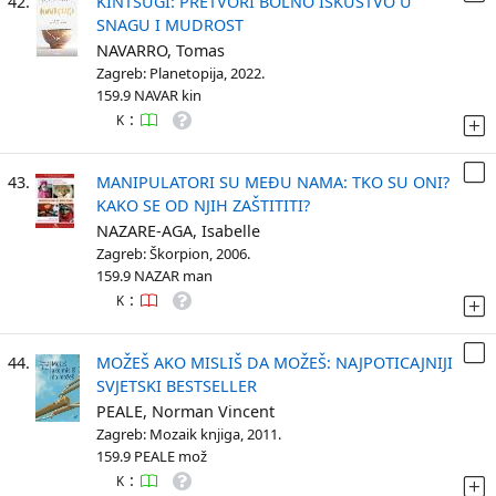
42.
KINTSUGI: PRETVORI BOLNO ISKUSTVO U
SNAGU I MUDROST
NAVARRO, Tomas
Zagreb: Planetopija, 2022.
159.9 NAVAR kin
:
K
43.
MANIPULATORI SU MEĐU NAMA: TKO SU ONI?
KAKO SE OD NJIH ZAŠTITITI?
NAZARE-AGA, Isabelle
Zagreb: Škorpion, 2006.
159.9 NAZAR man
:
K
44.
MOŽEŠ AKO MISLIŠ DA MOŽEŠ: NAJPOTICAJNIJI
SVJETSKI BESTSELLER
PEALE, Norman Vincent
Zagreb: Mozaik knjiga, 2011.
159.9 PEALE mož
:
K