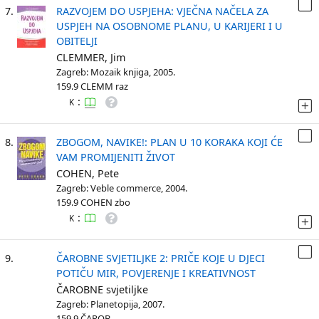
7.
RAZVOJEM DO USPJEHA: VJEČNA NAČELA ZA
USPJEH NA OSOBNOME PLANU, U KARIJERI I U
OBITELJI
CLEMMER, Jim
Zagreb: Mozaik knjiga, 2005.
159.9 CLEMM raz
:
K
8.
ZBOGOM, NAVIKE!: PLAN U 10 KORAKA KOJI ĆE
VAM PROMIJENITI ŽIVOT
COHEN, Pete
Zagreb: Veble commerce, 2004.
159.9 COHEN zbo
:
K
9.
ČAROBNE SVJETILJKE 2: PRIČE KOJE U DJECI
POTIČU MIR, POVJERENJE I KREATIVNOST
ČAROBNE svjetiljke
Zagreb: Planetopija, 2007.
159.9 ČAROB