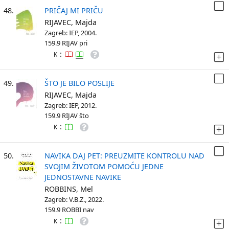
48.
PRIČAJ MI PRIČU
RIJAVEC, Majda
Zagreb: IEP, 2004.
159.9 RIJAV pri
:
K
49.
ŠTO JE BILO POSLIJE
RIJAVEC, Majda
Zagreb: IEP, 2012.
159.9 RIJAV što
:
K
50.
NAVIKA DAJ PET: PREUZMITE KONTROLU NAD
SVOJIM ŽIVOTOM POMOĆU JEDNE
JEDNOSTAVNE NAVIKE
ROBBINS, Mel
Zagreb: V.B.Z., 2022.
159.9 ROBBI nav
:
K