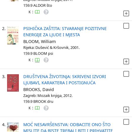
159.9 ALDOR što
:
K
2.
PSIHIČKA ZAŠTITA: STVARANJE POZITIVNE
ENERGIJE ZA LJUDE I MJESTA
BLOOM, William
Rijeka: Dušević & Kršovnik, 2001.
159.9 BLOOM psi
:
K
3.
DRUŠTVENA ŽIVOTINJA: SKRIVENI IZVORI
LJUBAVI, KARAKTERA I POSTIGNUĆA
BROOKS, David
Zagreb: Mozaik knjiga, 2012.
159.9 BROOK dru
:
K
4.
MOĆ NESAVRŠENSTVA: ODBACITE ONO ŠTO
MISLITE DA BISTE TREBALI BITI I PRIHVATITE