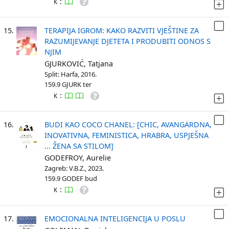
:
K
15.
TERAPIJA IGROM: KAKO RAZVITI VJEŠTINE ZA
RAZUMIJEVANJE DJETETA I PRODUBITI ODNOS S
NJIM
GJURKOVIĆ, Tatjana
Split: Harfa, 2016.
159.9 GJURK ter
:
K
16.
BUDI KAO COCO CHANEL: [CHIC, AVANGARDNA,
INOVATIVNA, FEMINISTICA, HRABRA, USPJEŠNA
... ŽENA SA STILOM]
GODEFROY, Aurelie
Zagreb: V.B.Z., 2023.
159.9 GODEF bud
:
K
17.
EMOCIONALNA INTELIGENCIJA U POSLU