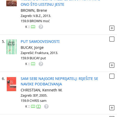
ONO ŠTO UISTINU JESTE
BROWN, Brene
Zagreb: V.B.Z., 2013.
159.9 BROWN moć
:
K
5.
PUT SAMOOVISNOSTI
BUCAY, Jorge
Zaprešić: Fraktura, 2013.
159.9 BUCAY put
:
K
6.
SAM SEBI NAJGORI NEPRIJATELJ: RIJEŠITE SE
NAVIKE PODBACIVANJA
CHRISTIAN, Kenneth W.
Zagreb: IEP, 2005.
159.9 CHRIS sam
:
K