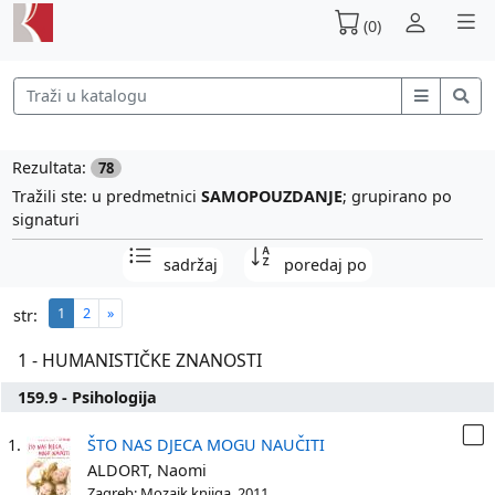
(0)
Rezultata:
78
Tražili ste: u predmetnici
SAMOPOUZDANJE
; grupirano po
signaturi
sadržaj
poredaj po
1
2
»
str:
1 - HUMANISTIČKE ZNANOSTI
159.9 - Psihologija
1.
ŠTO NAS DJECA MOGU NAUČITI
ALDORT, Naomi
Zagreb: Mozaik knjiga, 2011.