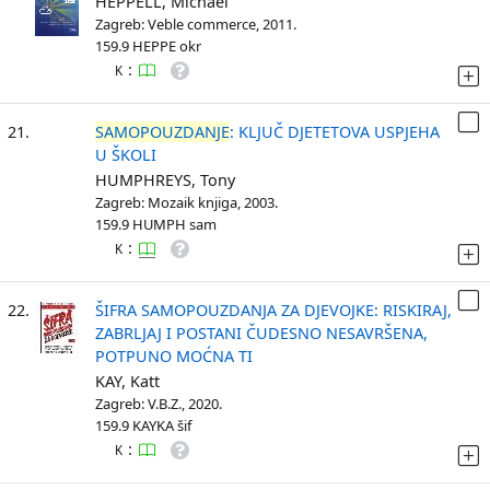
HEPPELL, Michael
Zagreb: Veble commerce, 2011.
159.9 HEPPE okr
:
K
21.
SAMOPOUZDANJE
: KLJUČ DJETETOVA USPJEHA
U ŠKOLI
HUMPHREYS, Tony
Zagreb: Mozaik knjiga, 2003.
159.9 HUMPH sam
:
K
22.
ŠIFRA SAMOPOUZDANJA ZA DJEVOJKE: RISKIRAJ,
ZABRLJAJ I POSTANI ČUDESNO NESAVRŠENA,
POTPUNO MOĆNA TI
KAY, Katt
Zagreb: V.B.Z., 2020.
159.9 KAYKA šif
:
K