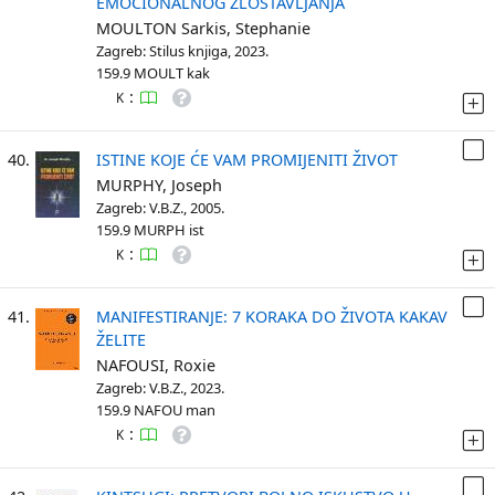
EMOCIONALNOG ZLOSTAVLJANJA
MOULTON Sarkis, Stephanie
Zagreb: Stilus knjiga, 2023.
159.9 MOULT kak
:
K
40.
ISTINE KOJE ĆE VAM PROMIJENITI ŽIVOT
MURPHY, Joseph
Zagreb: V.B.Z., 2005.
159.9 MURPH ist
:
K
41.
MANIFESTIRANJE: 7 KORAKA DO ŽIVOTA KAKAV
ŽELITE
NAFOUSI, Roxie
Zagreb: V.B.Z., 2023.
159.9 NAFOU man
:
K