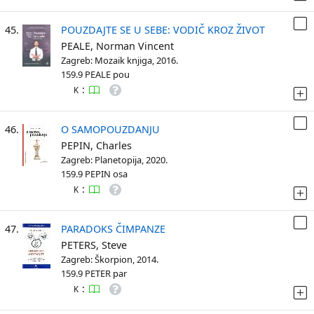
45.
POUZDAJTE SE U SEBE: VODIČ KROZ ŽIVOT
PEALE, Norman Vincent
Zagreb: Mozaik knjiga, 2016.
159.9 PEALE pou
:
K
46.
O SAMOPOUZDANJU
PEPIN, Charles
Zagreb: Planetopija, 2020.
159.9 PEPIN osa
:
K
47.
PARADOKS ČIMPANZE
PETERS, Steve
Zagreb: Škorpion, 2014.
159.9 PETER par
:
K