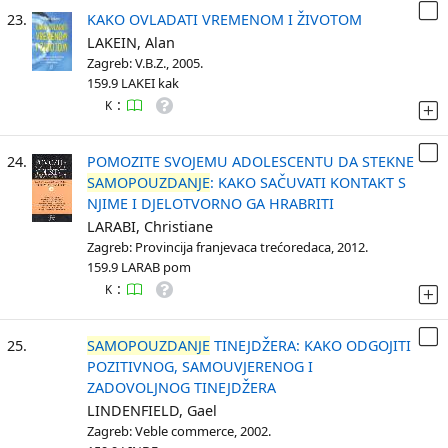
23.
KAKO OVLADATI VREMENOM I ŽIVOTOM
LAKEIN, Alan
Zagreb: V.B.Z., 2005.
159.9 LAKEI kak
:
K
24.
POMOZITE SVOJEMU ADOLESCENTU DA STEKNE
SAMOPOUZDANJE
: KAKO SAČUVATI KONTAKT S
NJIME I DJELOTVORNO GA HRABRITI
LARABI, Christiane
Zagreb: Provincija franjevaca trećoredaca, 2012.
159.9 LARAB pom
:
K
25.
SAMOPOUZDANJE
TINEJDŽERA: KAKO ODGOJITI
POZITIVNOG, SAMOUVJERENOG I
ZADOVOLJNOG TINEJDŽERA
LINDENFIELD, Gael
Zagreb: Veble commerce, 2002.