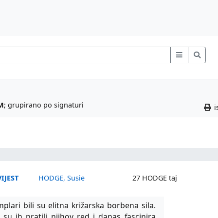
M
; grupirano po signaturi
i
IJEST
HODGE, Susie
27 HODGE taj
plari bili su elitna križarska borbena sila.
 su ih pratili njihov red i danas fascinira