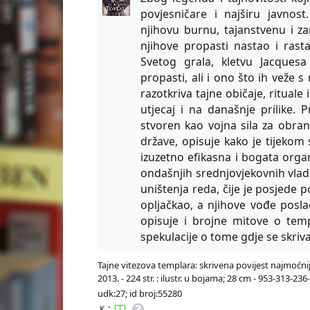
povjesničare i najširu javnost
njihovu burnu, tajanstvenu i zan
njihove propasti nastao i rasta
Svetog grala, kletvu Jacquesa
propasti, ali i ono što ih veže
razotkriva tajne običaje, rituale
utjecaj i na današnje prilike. 
stvoren kao vojna sila za obran
države, opisuje kako je tijekom 
izuzetno efikasna i bogata orga
ondašnjih srednjovjekovnih vlada
uništenja reda, čije je posjede po
opljačkao, a njihove vođe posla
opisuje i brojne mitove o tem
spekulacije o tome gdje se skriv
Tajne vitezova templara: skrivena povijest najmoćnijeg
2013. - 224 str. : ilustr. u bojama; 28 cm - 953-313-236
udk:27; id broj:55280
:
K