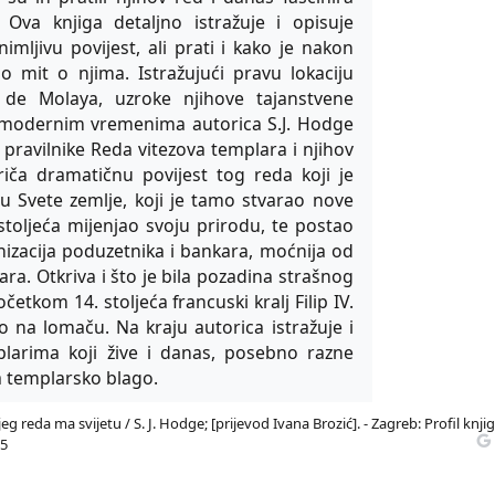
. Ova knjiga detaljno istražuje i opisuje
imljivu povijest, ali prati i kako je nakon
o mit o njima. Istražujući pravu lokaciju
 de Molaya, uzroke njihove tajanstvene
 s modernim vremenima autorica S.J. Hodge
 i pravilnike Reda vitezova templara i njihov
Priča dramatičnu povijest tog reda koji je
u Svete zemlje, koji je tamo stvarao nove
stoljeća mijenjao svoju prirodu, te postao
nizacija poduzetnika i bankara, moćnija od
ra. Otkriva i što je bila pozadina strašnog
četkom 14. stoljeća francuski kralj Filip IV.
o na lomaču. Na kraju autorica istražuje i
plarima koji žive i danas, posebno razne
a templarsko blago.
 reda ma svijetu / S. J. Hodge; [prijevod Ivana Brozić]. - Zagreb: Profil knjig
-5