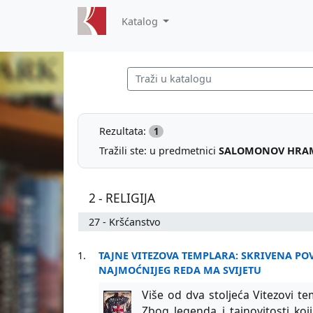
Katalog
Rezultata:
1
Tražili ste: u predmetnici
SALOMONOV HRA
2 - RELIGIJA
27 - Kršćanstvo
1.
TAJNE VITEZOVA TEMPLARA: SKRIVENA POV
NAJMOĆNIJEG REDA MA SVIJETU
Više od dva stoljeća Vitezovi tem
Zbog legenda i tajnovitosti koji