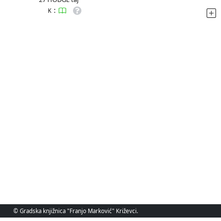
:
K
© Gradska knjižnica "Franjo Marković" Križevci.