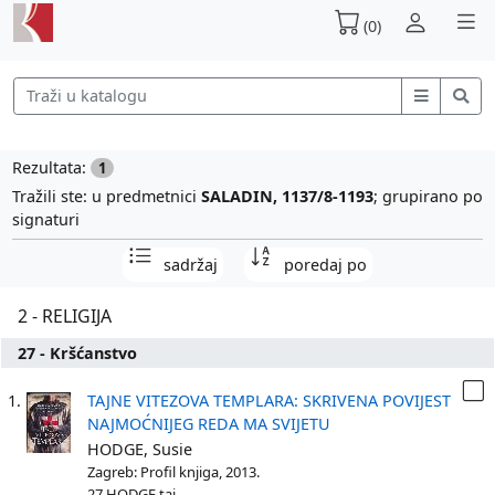
(0)
Rezultata:
1
Tražili ste: u predmetnici
SALADIN, 1137/8-1193
; grupirano po
signaturi
sadržaj
poredaj po
2 - RELIGIJA
27 - Kršćanstvo
1.
TAJNE VITEZOVA TEMPLARA: SKRIVENA POVIJEST
NAJMOĆNIJEG REDA MA SVIJETU
HODGE, Susie
Zagreb: Profil knjiga, 2013.
27 HODGE taj