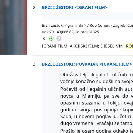
2.
BRZI I ŽESTOKI <IGRANI FILM>
Brzi i žestoki <igrani film> / Rob Cohen. - Zagreb: Co
udk:791.43(086.82); id broj:31325
:
K
IGRANI FILM; AKCIJSKI FILM; DIESEL-VIN;
RO
3.
BRZI I ŽESTOKI: POVRATAK <IGRANI FILM>
Obožavatelji ilegalnih uličnih
vožnje konačno su došli na svoje – 
Počevši od ilegalnih uličnih au
novca u Miamiju, pa sve do v
opasnim stazama u Tokiju, ovaj 
godina svoga postojanja skupi
Sada, u novom poglavlju, četiri 
dugo vremena i vraćaju se tamo 
Prošlo je osam godina otkako je 