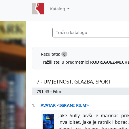
Katalog
Rezultata:
6
Tražili ste: u predmetnici
RODRIGUEZ-MICHE
7 - UMJETNOST, GLAZBA, SPORT
791.43 - Film
1.
AVATAR <IGRANI FILM>
Jake Sully bivši je marinac pri
invaliditet, Jake je ratnik i bor
planet na kojem korporacije 