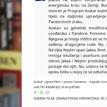
energetsku krizu na Zemlji. B
stvoren je Program Avatar kojim 
tijelo na daljinsko upravljan
Pandorinom zraku.
Avatari su genetski modificir
urođenika s Pandore. Ponovno 
Njegova je misija infiltrirati se
vađenju dragocjene rude. No, 
Na'vijka Neytiri spasi Jakeu život.
mnoga iskušenja i avanture, pol
odnos Jakea i Neytiri produbljuj
postaje dio njih. No, uskoro će b
epsku bitku u kojoj će se odlučiva
Avatar <igrani film> / James Cameron. - Zagreb: Conti
udk:791.43(086.82); id broj:45566
:
K
IGRANI FILM; ZNANSTVENA FANTASTIKA; S