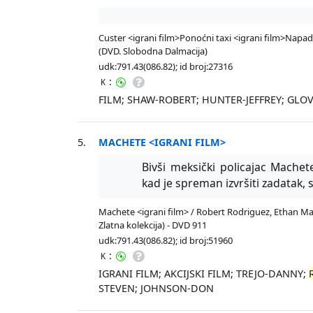
Custer <igrani film>Ponoćni taxi <igrani film>Napad i
(DVD. Slobodna Dalmacija)
udk:791.43(086.82); id broj:27316
:
K
FILM; SHAW-ROBERT; HUNTER-JEFFREY; GL
5.
MACHETE <IGRANI FILM>
Bivši meksički policajac Machet
kad je spreman izvršiti zadatak, 
Machete <igrani film> / Robert Rodriguez, Ethan Mani
Zlatna kolekcija) - DVD 911
udk:791.43(086.82); id broj:51960
:
K
IGRANI FILM; AKCIJSKI FILM; TREJO-DANNY;
STEVEN; JOHNSON-DON