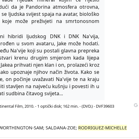
udući da je Pandorina atmosfera otrovna,
se ljudska svijest spaja na avatar, biološko
je koje može preživjeti na smrtonosnom
ani hibridi ljudskog DNK i DNK Na'vija,
rođen u svom avataru, Jake može hodati.
 među Na'vije koji su postali glavna prepreka
stvari krenu drugim smjerom kada lijepa
 Jakea prihvati njen klan i on, prolazeći kroz
ako upoznaje njihov način života. Kako se
e, on počinje uvažavati Na'vije te na kraju
iti stavljen na najveću kušnju i povesti ih u
ti sudbina čitavog svijeta...
nental Film, 2010. - 1 optički disk; 162 min. - (DVD.) - DVF39603
F; WORTHINGTON-SAM; SALDANA-ZOE;
RODRIGUEZ-MICHELLE