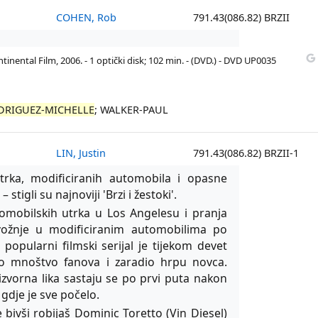
COHEN, Rob
791.43(086.82) BRZII
ntinental Film, 2006. - 1 optički disk; 102 min. - (DVD.) - DVD UP0035
DRIGUEZ-MICHELLE
; WALKER-PAUL
LIN, Justin
791.43(086.82) BRZII-1
 utrka, modificiranih automobila i opasne
stigli su najnoviji 'Brzi i žestoki'.
tomobilskih utrka u Los Angelesu i pranja
ožnje u modificiranim automobilima po
popularni filmski serijal je tijekom devet
o mnoštvo fanova i zaradio hrpu novca.
izvorna lika sastaju se po prvi puta nakon
gdje je sve počelo.
bivši robijaš Dominic Toretto (Vin Diesel)