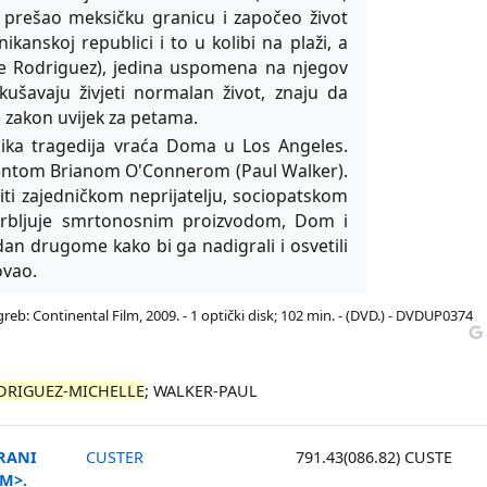
 prešao meksičku granicu i započeo život
kanskoj republici i to u kolibi na plaži, a
le Rodriguez), jedina uspomena na njegov
okušavaju živjeti normalan život, znaju da
je zakon uvijek za petama.
elika tragedija vraća Doma u Los Angeles.
entom Brianom O'Connerom (Paul Walker).
ti zajedničkom neprijatelju, sociopatskom
krbljuje smrtonosnim proizvodom, Dom i
dan drugome kako bi ga nadigrali i osvetili
ovao.
Zagreb: Continental Film, 2009. - 1 optički disk; 102 min. - (DVD.) - DVDUP0374
DRIGUEZ-MICHELLE
; WALKER-PAUL
GRANI
CUSTER
791.43(086.82) CUSTE
M>.