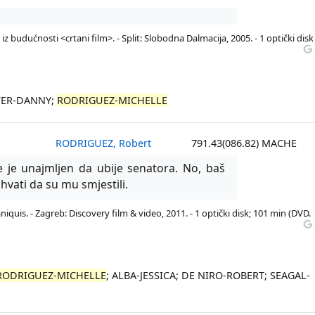
z budućnosti <crtani film>. - Split: Slobodna Dalmacija, 2005. - 1 optički disk
OVER-DANNY;
RODRIGUEZ-MICHELLE
RODRIGUEZ, Robert
791.43(086.82) MACHE
e je unajmljen da ubije senatora. No, baš
shvati da su mu smjestili.
quis. - Zagreb: Discovery film & video, 2011. - 1 optički disk; 101 min (DVD.
RODRIGUEZ-MICHELLE
; ALBA-JESSICA; DE NIRO-ROBERT; SEAGAL-