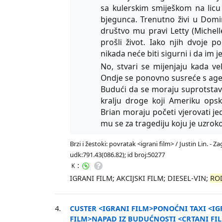
sa kulerskim smiješkom na licu
bjegunca. Trenutno živi u Domini
društvo mu pravi Letty (Michel
prošli život. Iako njih dvoje p
nikada neće biti sigurni i da im 
No, stvari se mijenjaju kada v
Ondje se ponovno susreće s ag
Budući da se moraju suprotstavi
kralju droge koji Ameriku ops
Brian moraju početi vjerovati je
mu se za tragediju koju je uzrok
Brzi i žestoki: povratak <igrani film> / Justin Lin. - 
udk:791.43(086.82); id broj:50277
:
K
IGRANI FILM; AKCIJSKI FILM; DIESEL-VIN;
RO
4.
CUSTER <IGRANI FILM>PONOĆNI TAXI <I
FILM>NAPAD IZ BUDUĆNOSTI <CRTANI FIL