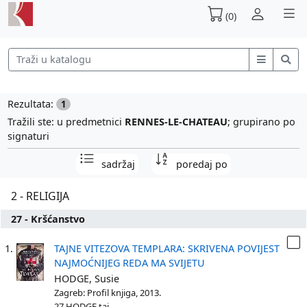
(0)
Rezultata:
1
Tražili ste: u predmetnici
RENNES-LE-CHATEAU
; grupirano po
signaturi
sadržaj
poredaj po
2 - RELIGIJA
27 - Kršćanstvo
1.
TAJNE VITEZOVA TEMPLARA: SKRIVENA POVIJEST
NAJMOĆNIJEG REDA MA SVIJETU
HODGE, Susie
Zagreb: Profil knjiga, 2013.
27 HODGE taj