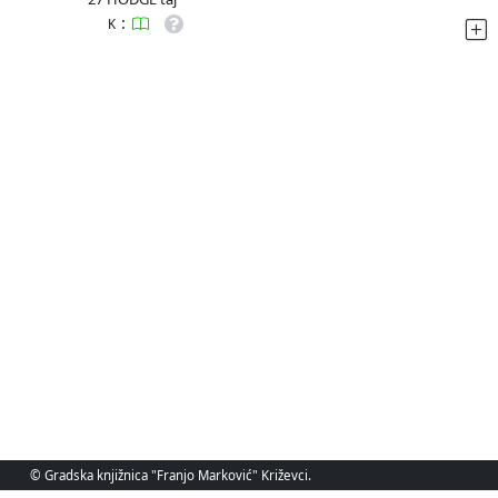
:
K
© Gradska knjižnica "Franjo Marković" Križevci.