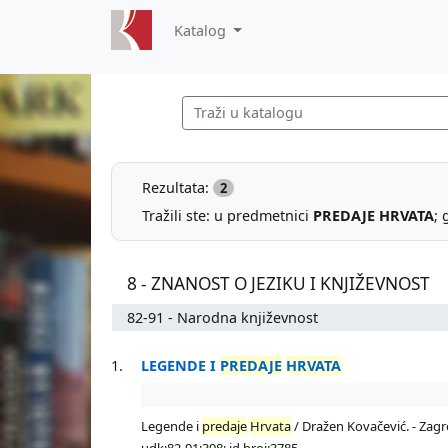
Katalog
Rezultata:
2
Tražili ste: u predmetnici
PREDAJE HRVATA
; 
8 - ZNANOST O JEZIKU I KNJIŽEVNOST
82-91 - Narodna književnost
1.
LEGENDE I
PREDAJE
HRVATA
Legende i
predaje
Hrvata
/ Dražen Kovačević. - Zagreb
udk:82-91:398; id broj:3785