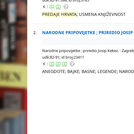
:
K
PREDAJE
HRVATA
; USMENA KNJIŽEVNOST
2.
NARODNE PRIPOVIJETKE ; PRIREDIO JOSIP 
Narodne pripovijetke ; priredio Josip Kekez. - Zagreb: 
udk:82-91; id broj:23411
:
K
ANEGDOTE; BAJKE; BASNE; LEGENDE; NAROD