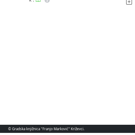
K
© Gradska knjižnica "Franjo Marković" Križevci.