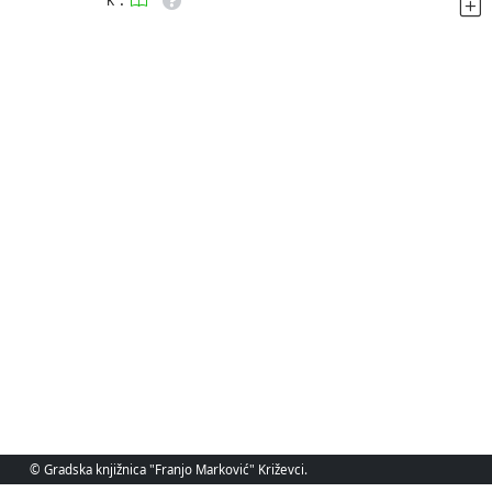
K
© Gradska knjižnica "Franjo Marković" Križevci.