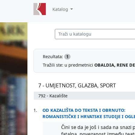
Katalog
Rezultata:
1
Tražili ste: u predmetnici
OBALDIA, RENE DE
7 - UMJETNOST, GLAZBA, SPORT
792 - Kazalište
1.
OD KAZALIŠTA DO TEKSTA I OBRNUTO:
ROMANISTIČKE I HRVATSKE STUDIJE I OGL
Čini se da je još i sada na snaz
fatalna, povezanost između teatr