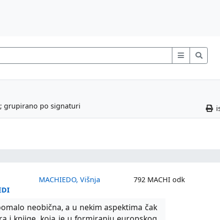
; grupirano po signaturi
i
MACHIEDO, Višnja
792 MACHI odk
EDI
i pomalo neobična, a u nekim aspektima čak
a i knjige, koja je u formiranju europskog