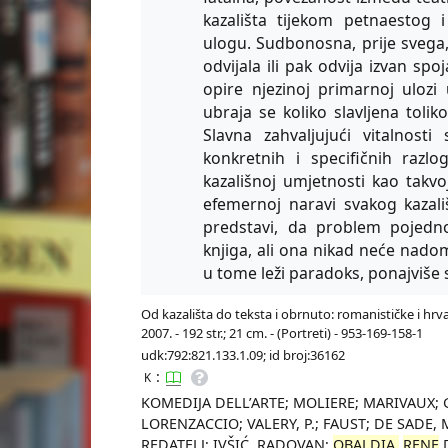
kazališta tijekom petnaestog 
ulogu. Sudbonosna, prije svega,
odvijala ili pak odvija izvan spo
opire njezinoj primarnoj ulozi
ubraja se koliko slavljena tolik
Slavna zahvaljujući vitalnost
konkretnih i specifičnih razl
kazališnoj umjetnosti kao takvo
efemernoj naravi svakog kazal
predstavi, da problem pojedno
knjiga, ali ona nikad neće nadom
u tome leži paradoks, ponajviše 
Od kazališta do teksta i obrnuto: romanističke i hrva
2007. - 192 str.; 21 cm. - (Portreti) - 953-169-158-1
udk:792:821.133.1.09; id broj:36162
:
K
KOMEDIJA DELL’ARTE; MOLIERE; MARIVAUX;
LORENZACCIO; VALERY, P.; FAUST; DE SADE,
REDATELJ; IVŠIĆ, RADOVAN;
OBALDIA,
RENE
D