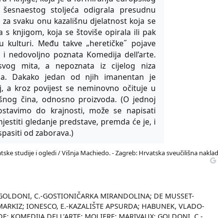
i šesnaestog stoljeća odigrala presudnu
 za svaku onu kazališnu djelatnost koja se
ja s knjigom, koja se štoviše opirala ili pak
 u kulturi. Među takve „heretičke˝ pojave
o i nedovoljno poznata Komedija dell’arte.
i svog mita, a nepoznata iz cijelog niza
oga. Dakako jedan od njih imanentan je
j, a kroz povijest se neminovno očituje u
išnog čina, odnosno proizvoda. (O jednoj
stavimo do krajnosti, može se napisati
jestiti gledanje predstave, premda će je, i
spasiti od zaborava.)
tske studije i ogledi / Višnja Machiedo. - Zagreb: Hrvatska sveučilišna naklad
 GOLDONI, C.-GOSTIONIČARKA MIRANDOLINA; DE MUSSET-
 MARKIZ; IONESCO, E.-KAZALIŠTE APSURDA; HABUNEK, VLADO-
E; KOMEDIJA DELL’ARTE; MOLIERE; MARIVAUX; GOLDONI, C.-