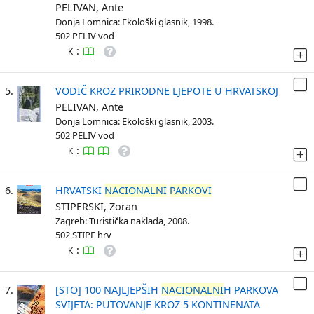
PELIVAN, Ante
Donja Lomnica: Ekološki glasnik, 1998.
502 PELIV vod
:
K
5.
VODIČ KROZ PRIRODNE LJEPOTE U HRVATSKOJ
PELIVAN, Ante
Donja Lomnica: Ekološki glasnik, 2003.
502 PELIV vod
:
K
6.
HRVATSKI
NACIONALNI
PARKOVI
STIPERSKI, Zoran
Zagreb: Turistička naklada, 2008.
502 STIPE hrv
:
K
7.
[STO] 100 NAJLJEPŠIH
NACIONALNI
H PARKOVA
SVIJETA: PUTOVANJE KROZ 5 KONTINENATA