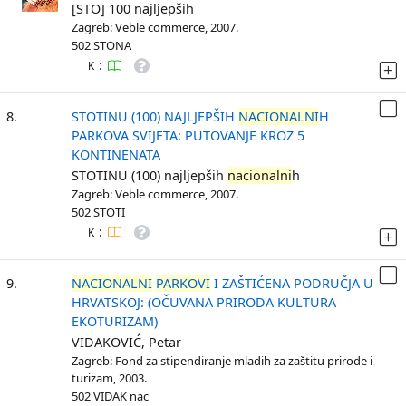
[STO] 100 najljepših
Zagreb: Veble commerce, 2007.
502 STONA
:
K
8.
STOTINU (100) NAJLJEPŠIH
NACIONALNI
H
PARKOVA SVIJETA: PUTOVANJE KROZ 5
KONTINENATA
STOTINU (100) najljepših
nacionalni
h
Zagreb: Veble commerce, 2007.
502 STOTI
:
K
9.
NACIONALNI
PARKOVI
I ZAŠTIĆENA PODRUČJA U
HRVATSKOJ: (OČUVANA PRIRODA KULTURA
EKOTURIZAM)
VIDAKOVIĆ, Petar
Zagreb: Fond za stipendiranje mladih za zaštitu prirode i
turizam, 2003.
502 VIDAK nac