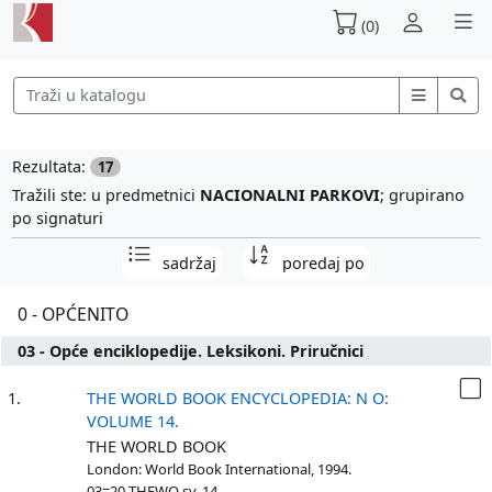
(0)
Rezultata:
17
Tražili ste: u predmetnici
NACIONALNI PARKOVI
; grupirano
po signaturi
sadržaj
poredaj po
0 - OPĆENITO
03 - Opće enciklopedije. Leksikoni. Priručnici
1.
THE WORLD BOOK ENCYCLOPEDIA: N O:
VOLUME 14.
THE WORLD BOOK
London: World Book International, 1994.
03=20 THEWO sv. 14