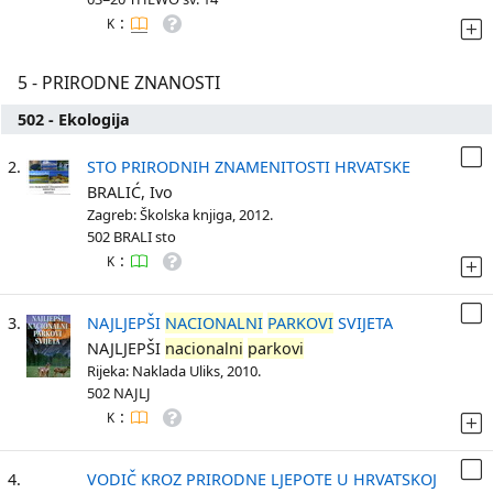
:
K
5 - PRIRODNE ZNANOSTI
502 - Ekologija
2.
STO PRIRODNIH ZNAMENITOSTI HRVATSKE
BRALIĆ, Ivo
Zagreb: Školska knjiga, 2012.
502 BRALI sto
:
K
3.
NAJLJEPŠI
NACIONALNI
PARKOVI
SVIJETA
NAJLJEPŠI
nacionalni
parkovi
Rijeka: Naklada Uliks, 2010.
502 NAJLJ
:
K
4.
VODIČ KROZ PRIRODNE LJEPOTE U HRVATSKOJ