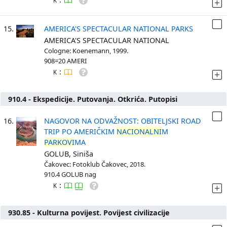
K
15.
AMERICA'S SPECTACULAR NATIONAL PARKS
AMERICA'S SPECTACULAR NATIONAL
Cologne: Koenemann, 1999.
908=20 AMERI
:
K
910.4 - Ekspedicije. Putovanja. Otkrića. Putopisi
16.
NAGOVOR NA ODVAŽNOST: OBITELJSKI ROAD
TRIP PO AMERIČKIM
NACIONALNI
M
PARKOVI
MA
GOLUB, Siniša
Čakovec: Fotoklub Čakovec, 2018.
910.4 GOLUB nag
:
K
930.85 - Kulturna povijest. Povijest civilizacije