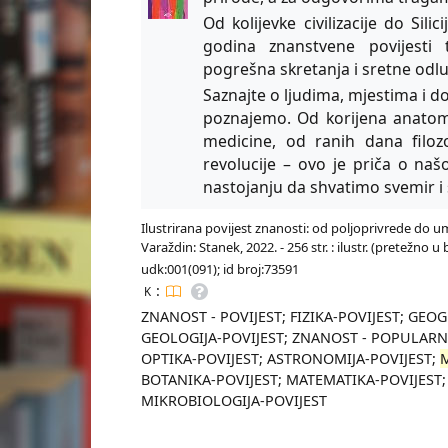
Od kolijevke civilizacije do Sili
godina znanstvene povijesti t
pogrešna skretanja i sretne odluk
Saznajte o ljudima, mjestima i do
poznajemo. Od korijena anatom
medicine, od ranih dana filozo
revolucije – ovo je priča o naš
nastojanju da shvatimo svemir i
Ilustrirana povijest znanosti: od poljoprivrede do u
Varaždin: Stanek, 2022. - 256 str. : ilustr. (pretežno 
udk:001(091); id broj:73591
:
K
ZNANOST - POVIJEST; FIZIKA-POVIJEST; GE
GEOLOGIJA-POVIJEST; ZNANOST - POPULARNI
OPTIKA-POVIJEST; ASTRONOMIJA-POVIJEST;
BOTANIKA-POVIJEST; MATEMATIKA-POVIJEST;
MIKROBIOLOGIJA-POVIJEST