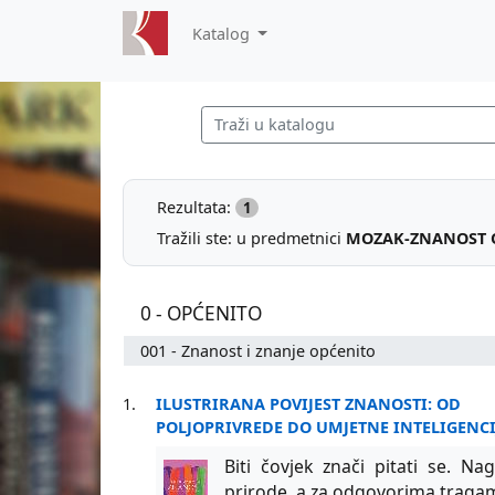
Katalog
Rezultata:
1
Tražili ste: u predmetnici
MOZAK-ZNANOST O
0 - OPĆENITO
001 - Znanost i znanje općenito
1.
ILUSTRIRANA POVIJEST ZNANOSTI: OD
POLJOPRIVREDE DO UMJETNE INTELIGENCI
Biti čovjek znači pitati se. N
prirode, a za odgovorima tragam