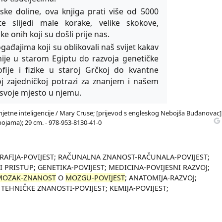
cijske doline, ova knjiga prati više od 5000
e slijedi male korake, velike skokove,
e onih koji su došli prije nas.
gađajima koji su oblikovali naš svijet kakav
ije u starom Egiptu do razvoja genetičke
fije i fizike u staroj Grčkoj do kvantne
oj zajedničkoj potrazi za znanjem i našem
 svoje mjesto u njemu.
mjetne inteligencije / Mary Cruse; [prijevod s engleskog Nebojša Buđanovac].
u bojama); 29 cm. - 978-953-8130-41-0
OGRAFIJA-POVIJEST; RAČUNALNA ZNANOST-RAČUNALA-POVIJEST;
 PRISTUP; GENETIKA-POVIJEST; MEDICINA-POVIJESNI RAZVOJ;
MOZAK-ZNANOST
O
MOZGU-POVIJEST
; ANATOMIJA-RAZVOJ;
 TEHNIČKE ZNANOSTI-POVIJEST; KEMIJA-POVIJEST;