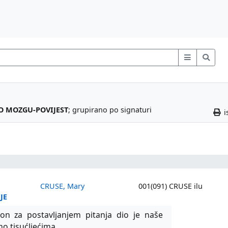
 MOZGU-POVIJEST
; grupirano po signaturi
i
CRUSE, Mary
001(091) CRUSE ilu
JE
agon za postavljanjem pitanja dio je naše
o tisućljećima.