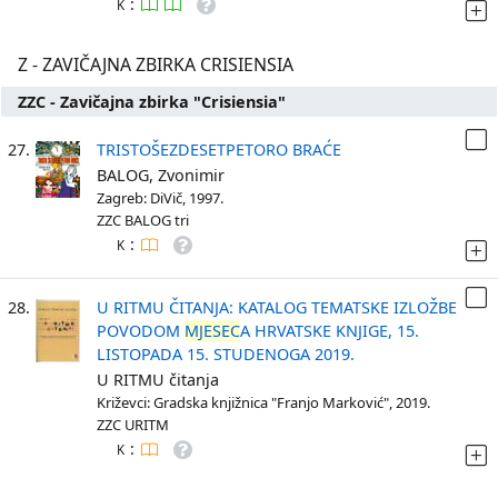
:
K
Z - ZAVIČAJNA ZBIRKA CRISIENSIA
ZZC - Zavičajna zbirka "Crisiensia"
27.
TRISTOŠEZDESETPETORO BRAĆE
BALOG, Zvonimir
Zagreb: DiVič, 1997.
ZZC BALOG tri
:
K
28.
U RITMU ČITANJA: KATALOG TEMATSKE IZLOŽBE
POVODOM
MJESEC
A HRVATSKE KNJIGE, 15.
LISTOPADA 15. STUDENOGA 2019.
U RITMU čitanja
Križevci: Gradska knjižnica "Franjo Marković", 2019.
ZZC URITM
:
K