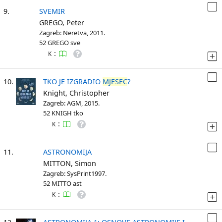
9.
SVEMIR
GREGO, Peter
Zagreb: Neretva, 2011.
52 GREGO sve
:
K
10.
TKO JE IZGRADIO
MJESEC
?
Knight, Christopher
Zagreb: AGM, 2015.
52 KNIGH tko
:
K
11.
ASTRONOMIJA
MITTON, Simon
Zagreb: SysPrint1997.
52 MITTO ast
:
K