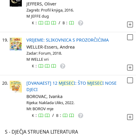
JEFFERS, Oliver
Zagreb: Profil knjiga, 2016.
M JEFFE dug
:
/
:
K
B
19.
VRIJEME: SLIKOVNICA S PROZORČIĆIMA
WELLER-Essers, Andrea
Zadar: Forum, 2018.
M WELLE vri
:
K
20.
[DVANAEST] 12
MJESEC
I: ŠTO
MJESEC
I NOSE
DJECI
BOROVAC, Ivanka
Rijeka: Naklada Uliks, 2022.
Mt BOROV mje
:
/
:
K
B
S - DJEČJA STRUENA LITERATURA