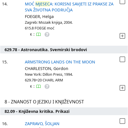
14.
MOĆ
MJESEC
A: KORISNI SAVJETI IZ PRAKSE ZA
SVA ŽIVOTNA PODRUČJA
FOEGER, Helga
Zagreb: Mozaik knjiga, 2004.
615.8 FOEGE moć
:
K
629.78 - Astronautika. Svemirski brodovi
15.
ARMSTRONG LANDS ON THE MOON
CHARLESTON, Gordon
New York: Dillon Press, 1994.
629.78=20 CHARL ARM
:
K
8 - ZNANOST O JEZIKU I KNJIŽEVNOST
82.09 - Književna kritika. Prikazi
16.
ZAPRAVO, ŠOLJAN