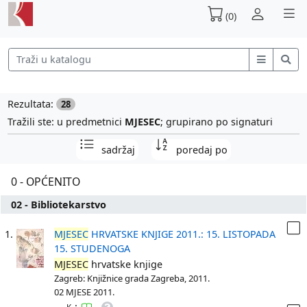
(0)
Rezultata:
28
Tražili ste: u predmetnici
MJESEC
; grupirano po signaturi
sadržaj
poredaj po
0 - OPĆENITO
02 - Bibliotekarstvo
1.
MJESEC
HRVATSKE KNJIGE 2011.: 15. LISTOPADA
15. STUDENOGA
MJESEC
hrvatske knjige
Zagreb: Knjižnice grada Zagreba, 2011.
02 MJESE 2011.
: