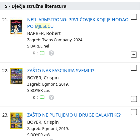
S - Dječja stručna literatura
21.
NEIL ARMSTRONG: PRVI ČOVJEK KOJI JE HODAO
PO
MJESEC
U
BARBER, Robert
Zagreb: Twins Company, 2024.
S BARBE nei
:
K
22.
ZAŠTO NAS FASCINIRA SVEMIR?
BOYER, Crispin
Zagreb: Egmont, 2019.
S BOYER zaš
:
K
23.
ZAŠTO NE PUTUJEMO U DRUGE GALAKTIKE?
BOYER, Crispin
Zagreb: Egmont, 2019.
S BOYER zaš