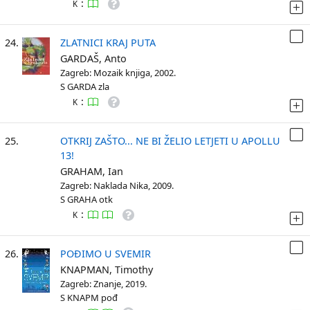
:
K
24.
ZLATNICI KRAJ PUTA
GARDAŠ, Anto
Zagreb: Mozaik knjiga, 2002.
S GARDA zla
:
K
25.
OTKRIJ ZAŠTO... NE BI ŽELIO LETJETI U APOLLU
13!
GRAHAM, Ian
Zagreb: Naklada Nika, 2009.
S GRAHA otk
:
K
26.
POĐIMO U SVEMIR
KNAPMAN, Timothy
Zagreb: Znanje, 2019.
S KNAPM pođ