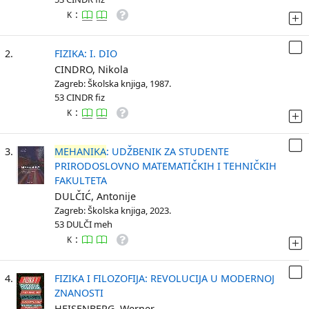
:
K
2.
FIZIKA: I. DIO
CINDRO, Nikola
Zagreb: Školska knjiga, 1987.
53 CINDR fiz
:
K
3.
MEHANIKA
: UDŽBENIK ZA STUDENTE
PRIRODOSLOVNO MATEMATIČKIH I TEHNIČKIH
FAKULTETA
DULČIĆ, Antonije
Zagreb: Školska knjiga, 2023.
53 DULČI meh
:
K
4.
FIZIKA I FILOZOFIJA: REVOLUCIJA U MODERNOJ
ZNANOSTI
HEISENBERG, Werner