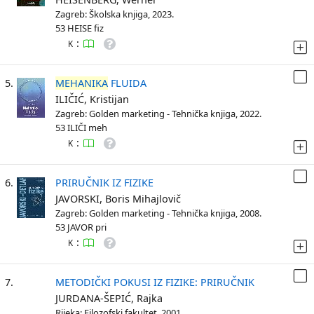
Zagreb: Školska knjiga, 2023.
53 HEISE fiz
:
K
5.
MEHANIKA
FLUIDA
ILIČIĆ, Kristijan
Zagreb: Golden marketing - Tehnička knjiga, 2022.
53 ILIČI meh
:
K
6.
PRIRUČNIK IZ FIZIKE
JAVORSKI, Boris Mihajlovič
Zagreb: Golden marketing - Tehnička knjiga, 2008.
53 JAVOR pri
:
K
7.
METODIČKI POKUSI IZ FIZIKE: PRIRUČNIK
JURDANA-ŠEPIĆ, Rajka
Rijeka: Filozofski fakultet, 2001.