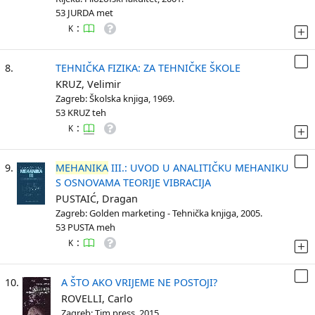
53 JURDA met
:
K
8.
TEHNIČKA FIZIKA: ZA TEHNIČKE ŠKOLE
KRUZ, Velimir
Zagreb: Školska knjiga, 1969.
53 KRUZ teh
:
K
9.
MEHANIKA
III.: UVOD U ANALITIČKU MEHANIKU
S OSNOVAMA TEORIJE VIBRACIJA
PUSTAIĆ, Dragan
Zagreb: Golden marketing - Tehnička knjiga, 2005.
53 PUSTA meh
:
K
10.
A ŠTO AKO VRIJEME NE POSTOJI?
ROVELLI, Carlo
Zagreb: Tim press, 2015.