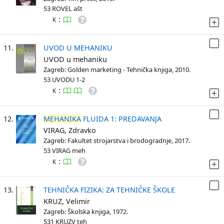
53 ROVEL ašt
:
K
11.
UVOD U MEHANIKU
UVOD u mehaniku
Zagreb: Golden marketing - Tehnička knjiga, 2010.
53 UVODU 1-2
:
K
12.
MEHANIKA
FLUIDA 1: PREDAVANJA
VIRAG, Zdravko
Zagreb: Fakultet strojarstva i brodogradnje, 2017.
53 VIRAG meh
:
K
13.
TEHNIČKA FIZIKA: ZA TEHNIČKE ŠKOLE
KRUZ, Velimir
Zagreb: Školska knjiga, 1972.
531 KRUZV teh