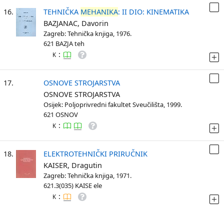
16.
TEHNIČKA
MEHANIKA
: II DIO: KINEMATIKA
BAZJANAC, Davorin
Zagreb: Tehnička knjiga, 1976.
621 BAZJA teh
:
K
17.
OSNOVE STROJARSTVA
OSNOVE STROJARSTVA
Osijek: Poljoprivredni fakultet Sveučilišta, 1999.
621 OSNOV
:
K
18.
ELEKTROTEHNIČKI PRIRUČNIK
KAISER, Dragutin
Zagreb: Tehnička knjiga, 1971.
621.3(035) KAISE ele
:
K