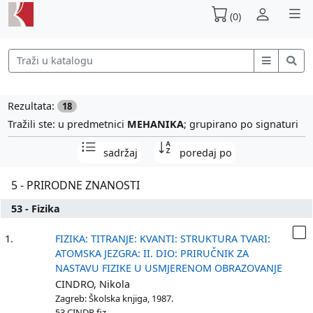
(0)
Rezultata:
18
Tražili ste: u predmetnici
MEHANIKA
; grupirano po signaturi
sadržaj
poredaj po
5 - PRIRODNE ZNANOSTI
53 - Fizika
1.
FIZIKA: TITRANJE: KVANTI: STRUKTURA TVARI:
ATOMSKA JEZGRA: II. DIO: PRIRUČNIK ZA
NASTAVU FIZIKE U USMJERENOM OBRAZOVANJE
CINDRO, Nikola
Zagreb: Školska knjiga, 1987.
53 CINDR fiz