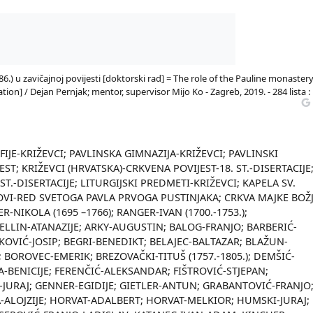
) u zavičajnoj povijesti [doktorski rad] = The role of the Pauline monastery
ation] / Dejan Pernjak; mentor, supervisor Mijo Ko - Zagreb, 2019. - 284 lista :
FIJE-KRIŽEVCI; PAVLINSKA GIMNAZIJA-KRIŽEVCI; PAVLINSKI
EST; KRIŽEVCI (HRVATSKA)-CRKVENA POVIJEST-18. ST.-DISERTACIJE
ST.-DISERTACIJE; LITURGIJSKI PREDMETI-KRIŽEVCI; KAPELA SV.
OVI-RED SVETOGA PAVLA PRVOGA PUSTINJAKA; CRKVA MAJKE BOŽ
-NIKOLA (1695 –1766); RANGER-IVAN (1700.-1753.);
ELLIN-ATANAZIJE; ARKY-AUGUSTIN; BALOG-FRANJO; BARBERIĆ-
KOVIĆ-JOSIP; BEGRI-BENEDIKT; BELAJEC-BALTAZAR; BLAŽUN-
OROVEC-EMERIK; BREZOVAČKI-TITUŠ (1757.-1805.); DEMŠIĆ-
A-BENICIJE; FERENČIĆ-ALEKSANDAR; FIŠTROVIĆ-STJEPAN;
-JURAJ; GENNER-EGIDIJE; GIETLER-ANTUN; GRABANTOVIĆ-FRANJO
-ALOJZIJE; HORVAT-ADALBERT; HORVAT-MELKIOR; HUMSKI-JURAJ;