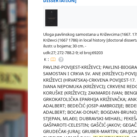
DISSERTATION]
Uloga pavlinskog samostana u Križevcima (1667. 1786.
Križevci (1667 1786) in local history [doctoral dissert
ilustr. u bojama; 30 cm. -
udk:27; 272-788.2-9; id broj:69203
:
K
PAVLINI-POVIJEST-KRIŽEVCI; PAVLINI-BIOGRA
SAMOSTAN I CRKVA SV. ANE (KRIŽEVCI)-POVIJ
KRIŽEVCI (HRVATSKA)-CRKVENA POVIJEST-17. 
IVANA NEPOMUKA (KRIŽEVCI); CRKVENI RED
KORUŠKE (KRIŽEVCI); ZAKMARDI-IVAN; BENGER
GRKOKATOLIČKA EPARHIJA KRIŽEVAČKA; ANK
ADALBERT; BEDEČIĆ-JOSIP-AMBROZIJE; BEDE
ADALBERT; BOCAK-DONAT; BOGDAN-BRUNO; B
STJEPAN, MLAĐI; DUBRAVSKI-MIHAEL; FEKEŠ
GAŠPAROTI-CELESTIN; GAŠČIĆ-JAKOV; GEGAČ
GRUDEČAK-JURAJ; GRUBER-MARTIN; GRUJICA