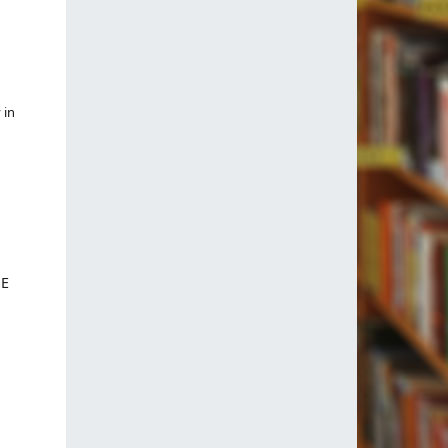
 in
;
JE
;