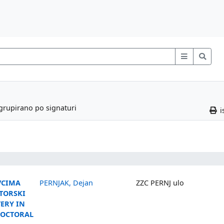
 grupirano po signaturi
i
VCIMA
PERNJAK, Dejan
ZZC PERNJ ulo
KTORSKI
TERY IN
[DOCTORAL