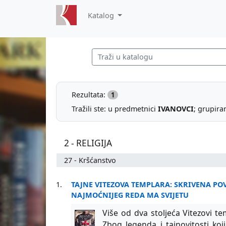
Katalog
Rezultata:
1
Tražili ste: u predmetnici
IVANOVCI
; grupira
2 - RELIGIJA
27 - Kršćanstvo
1.
TAJNE VITEZOVA TEMPLARA: SKRIVENA POV
NAJMOĆNIJEG REDA MA SVIJETU
Više od dva stoljeća Vitezovi tem
Zbog legenda i tajnovitosti koji