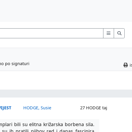
no po signaturi
i
IJEST
HODGE, Susie
27 HODGE taj
plari bili su elitna križarska borbena sila.
 su ih pratili njihov red i danas fascinira