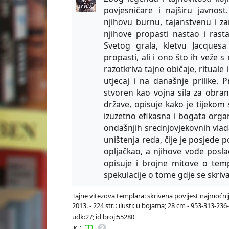
povjesničare i najširu javnost
njihovu burnu, tajanstvenu i zan
njihove propasti nastao i rasta
Svetog grala, kletvu Jacquesa
propasti, ali i ono što ih veže
razotkriva tajne običaje, rituale
utjecaj i na današnje prilike. 
stvoren kao vojna sila za obran
države, opisuje kako je tijekom 
izuzetno efikasna i bogata orga
ondašnjih srednjovjekovnih vlada
uništenja reda, čije je posjede po
opljačkao, a njihove vođe posla
opisuje i brojne mitove o tem
spekulacije o tome gdje se skriv
Tajne vitezova templara: skrivena povijest najmoćnijeg
2013. - 224 str. : ilustr. u bojama; 28 cm - 953-313-236
udk:27; id broj:55280
:
K