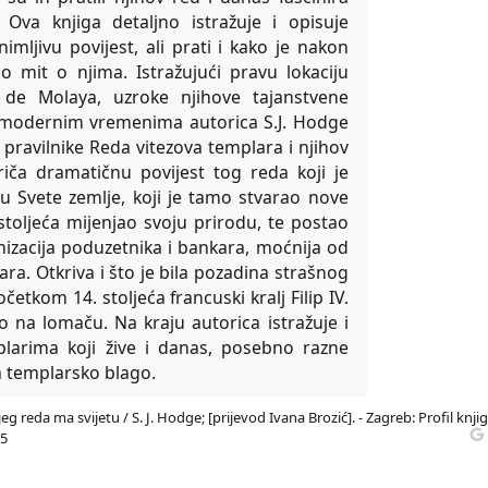
. Ova knjiga detaljno istražuje i opisuje
imljivu povijest, ali prati i kako je nakon
o mit o njima. Istražujući pravu lokaciju
 de Molaya, uzroke njihove tajanstvene
 s modernim vremenima autorica S.J. Hodge
 i pravilnike Reda vitezova templara i njihov
Priča dramatičnu povijest tog reda koji je
u Svete zemlje, koji je tamo stvarao nove
stoljeća mijenjao svoju prirodu, te postao
nizacija poduzetnika i bankara, moćnija od
ra. Otkriva i što je bila pozadina strašnog
četkom 14. stoljeća francuski kralj Filip IV.
o na lomaču. Na kraju autorica istražuje i
plarima koji žive i danas, posebno razne
a templarsko blago.
 reda ma svijetu / S. J. Hodge; [prijevod Ivana Brozić]. - Zagreb: Profil knjig
-5