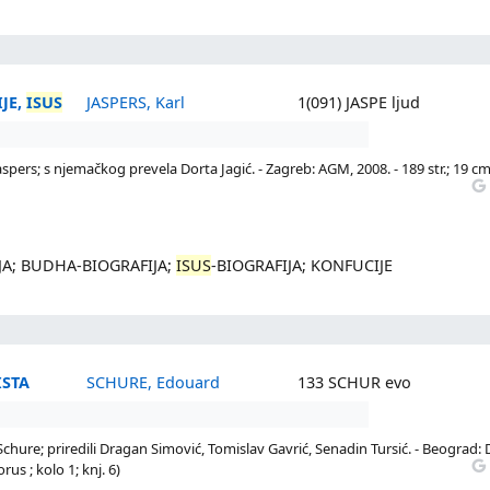
JE,
ISUS
JASPERS, Karl
1(091) JASPE ljud
aspers; s njemačkog prevela Dorta Jagić. - Zagreb: AGM, 2008. - 189 str.; 19 cm.
IJA; BUDHA-BIOGRAFIJA;
ISUS
-BIOGRAFIJA; KONFUCIJE
ISTA
SCHURE, Edouard
133 SCHUR evo
chure; priredili Dragan Simović, Tomislav Gavrić, Senadin Tursić. - Beograd: 
orus ; kolo 1; knj. 6)