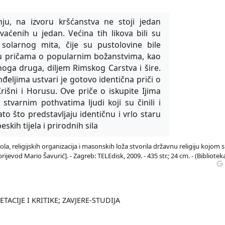
ju, na izvoru kršćanstva ne stoji jedan
aćenih u jedan. Većina tih likova bili su
 solarnog mita, čije su pustolovine bile
 u pričama o popularnim božanstvima, kao
noga druga, diljem Rimskog Carstva i šire.
nđeljima ustvari je gotovo identična priči o
rišni i Horusu. Ove priče o iskupite Ijima
stvarnim pothvatima ljudi koji su činili i
ato što predstavljaju identičnu i vrlo staru
skih tijela i prirodnih sila
kola, religijskih organizacija i masonskih loža stvorila državnu religiju kojom 
ijevod Mario Šavurić]. - Zagreb: TELEdisk, 2009. - 435 str.; 24 cm. - (Bibliotek
TACIJE I KRITIKE; ZAVJERE-STUDIJA