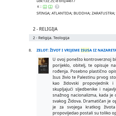
udk:133; 25; id broj:44617
:
K
SFINGA; ATLANTIDA; BUDDHA; ZARATUSTRA; 
2 - RELIGIJA
2 - Religija. Teologija
8.
ZELOT: ŽIVOT I VRIJEME
ISUS
A IZ NAZARET
U ovoj ponešto kontroverznoj bio
porijeklo, obitelj, te opisuje 
rođenja. Posebno plastično opis
Isus živio te Palestinu prvog sto
kao židovski propovjednik i
skupljajući sljedbenike i najavl
snažnog nacionalizma, kada je o
svakog Židova. Dramatičan je op
je za svojega kratkog života
propovijedao postali su toliko o