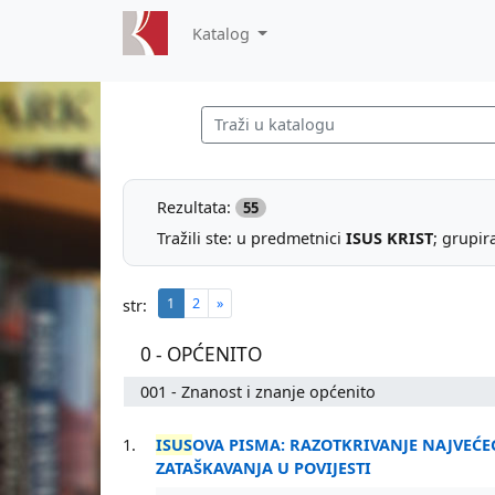
Katalog
Rezultata:
55
Tražili ste: u predmetnici
ISUS KRIST
; grupir
1
2
»
str:
0 - OPĆENITO
001 - Znanost i znanje općenito
1.
ISUS
OVA PISMA: RAZOTKRIVANJE NAJVEĆE
ZATAŠKAVANJA U POVIJESTI