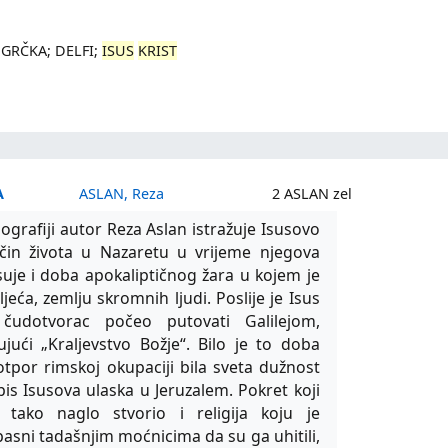
GRČKA; DELFI;
ISUS
KRIST
A
ASLAN, Reza
2 ASLAN zel
grafiji autor Reza Aslan istražuje Isusovo
način života u Nazaretu u vrijeme njegova
uje i doba apokaliptičnog žara u kojem je
ljeća, zemlju skromnih ljudi. Poslije je Isus
 čudotvorac počeo putovati Galilejom,
jujući „Kraljevstvo Božje“. Bilo je to doba
tpor rimskoj okupaciji bila sveta dužnost
is Isusova ulaska u Jeruzalem. Pokret koji
 tako naglo stvorio i religija koju je
pasni tadašnjim moćnicima da su ga uhitili,