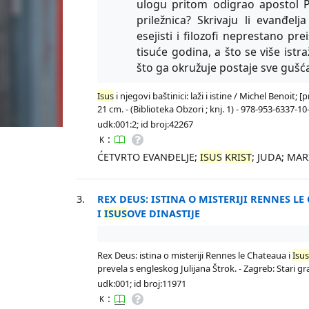
ulogu pritom odigrao apostol Pe
priležnica? Skrivaju li evanđelj
esejisti i filozofi neprestano prei
tisuće godina, a što se više ist
što ga okružuje postaje sve gušć
Isus
i njegovi baštinici: laži i istine / Michel Benoit
21 cm. - (Biblioteka Obzori ; knj. 1) - 978-953-6337-10
udk:001:2; id broj:42267
:
K
ĆETVRTO EVANĐELJE;
ISUS
KRIST
; JUDA; MA
3.
REX DEUS: ISTINA O MISTERIJI RENNES L
I
ISUS
OVE DINASTIJE
Rex Deus: istina o misteriji Rennes le Chateaua i
Isu
prevela s engleskog Julijana Štrok. - Zagreb: Stari grad
udk:001; id broj:11971
:
K