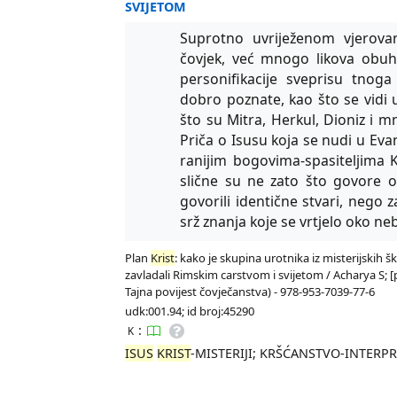
SVIJETOM
Suprotno uvriježenom vjerovan
čovjek, već mnogo likova obuhv
personifikacije sveprisu tnoga
dobro poznate, kao što se vidi
što su Mitra, Herkul, Dioniz i m
Priča o Isusu koja se nudi u Eva
ranijim bogovima-spasiteljima K
slične su ne zato što govore o 
govorili identične stvari, nego z
srž znanja koje se vrtjelo oko nebe
Plan
Krist
: kako je skupina urotnika iz misterijskih š
zavladali Rimskim carstvom i svijetom / Acharya S; [pr
Tajna povijest čovječanstva) - 978-953-7039-77-6
udk:001.94; id broj:45290
:
K
ISUS
KRIST
-MISTERIJI; KRŠĆANSTVO-INTERPRE