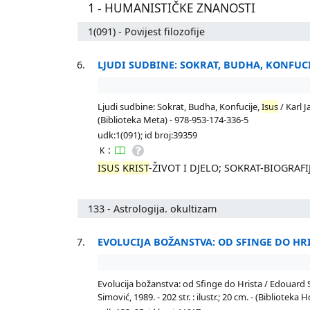
1 - HUMANISTIČKE ZNANOSTI
1(091) - Povijest filozofije
6.
LJUDI SUDBINE: SOKRAT, BUDHA, KONFUCI
Ljudi sudbine: Sokrat, Budha, Konfucije,
Isus
/ Karl J
(Biblioteka Meta) - 978-953-174-336-5
udk:1(091); id broj:39359
:
K
ISUS
KRIST
-ŽIVOT I DJELO; SOKRAT-BIOGRAF
133 - Astrologija. okultizam
7.
EVOLUCIJA BOŽANSTVA: OD SFINGE DO HR
Evolucija božanstva: od Sfinge do Hrista / Edouard S
Simović, 1989. - 202 str. : ilustr.; 20 cm. - (Biblioteka H