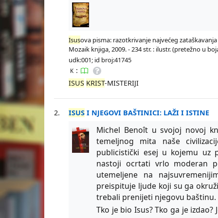
Isus
ova pisma: razotkrivanje najvećeg zataškavanja 
Mozaik knjiga, 2009. - 234 str. : ilustr. (pretežno u 
udk:001; id broj:41745
:
K
ISUS
KRIST
-MISTERIJI
2.
ISUS
I NJEGOVI BAŠTINICI: LAŽI I ISTINE
Michel Benoît u svojoj novoj kn
temeljnog mita naše civilizac
publicistički esej u kojemu uz
nastoji ocrtati vrlo moderan 
utemeljene na najsuvremeniji
preispituje ljude koji su ga okru
trebali prenijeti njegovu baštinu.
Tko je bio Isus? Tko ga je izdao? 