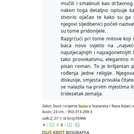
mučili i smaknuli kao državnog z
nakon toga detaljno opisuje ka
stvorio ojačao te kako su ga 
njegovi sljedbenici počeli naziva
su tome pridonijele.
Razgrćući pri tome mitove koji s
baca novo svjetlo na „najveć
najutjecajnijih i najzagonetnijih 
tako provokativnu, elegantno na
pisan roman. To je briljantan 
rođenja jedne religije. Njegov
diskusije, smjesta privukla čitate
se nalazila na prvim mjestima li
tridesetak zemalja.
Zelot: život i vrijeme
Isus
a iz Nazareta / Reza Aslan; s
ilustr.; 23 cm. - 953-313-269-3
udk:2; 27-1; id broj:55966
:
/
:
K
B
ISUS
KRIST
-BIOGRAFIJA