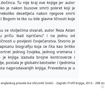
ločinca. Tu nije kraj ove knjige jer autor
ko je nakon Isusove smrti pokret koji je
nekoliko desetljeća nakon njegove smrti
ti Bogom te tko su bile glavne ličnosti koje
u se stoljećima stvarali, autor Reza Aslan
u priču ikad ispričanu“ i na jednu od
ličnosti u povijesti čovječanstva. Stvorio je
pisanu biografiju koja se čita kao britko
portret jednog čovjeka, jednog vremena i
a je knjiga izazvala brojne kontroverze i
lje, postala je globalni bestseler i tjednima
sta najprodavanijih knjiga. Prevedena je u
 engleskog prevela Iva Ušćumlić Gretić. - Zagreb: Profil knjiga, 2013. - 298 str. 