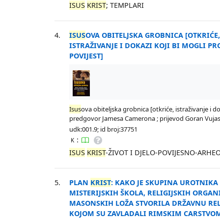
ISUS
KRIST
; TEMPLARI
4.
ISUS
OVA OBITELJSKA GROBNICA [OTKRIĆE
ISTRAŽIVANJE I DOKAZI KOJI BI MOGLI PR
POVIJEST]
Isus
ova obiteljska grobnica [otkriće, istraživanje i d
predgovor Jamesa Camerona ; prijevod Goran Vujasinovi
udk:001.9; id broj:37751
:
K
ISUS
KRIST
-ŽIVOT I DJELO-POVIJESNO-ARHE
5.
PLAN
KRIST
: KAKO JE SKUPINA UROTNIKA 
MISTERIJSKIH ŠKOLA, RELIGIJSKIH ORGANI
MASONSKIH LOŽA STVORILA DRŽAVNU REL
KOJOM SU ZAVLADALI RIMSKIM CARSTVOM