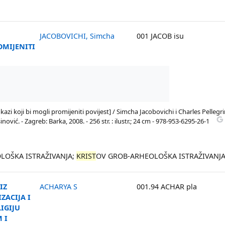
,
JACOBOVICHI, Simcha
001 JACOB isu
OMIJENITI
okazi koji bi mogli promijeniti povijest] / Simcha Jacobovichi i Charles Pellegr
ć. - Zagreb: Barka, 2008. - 256 str. : ilustr.; 24 cm - 978-953-6295-26-1
OLOŠKA ISTRAŽIVANJA;
KRIST
OV GROB-ARHEOLOŠKA ISTRAŽIVANJ
IZ
ACHARYA S
001.94 ACHAR pla
ZACIJA I
IGIJU
 I