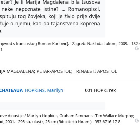
tar? Je li Marija Magdalena bila Isusova
a neke nepoznate istine? ... Romanopisci,
spituju tog čovjeka, koji je živio prije dvije
ražuje o njemu, kao da tajanstvena koprena
a.
; [prijevod s francuskog Roman Karlović]. - Zagreb: Naklada Lukom, 2009. - 132 st
-1
RIJA MAGDALENA; PETAR-APOSTOL; TRINAESTI APOSTOL
E CHATEAUA
HOPKINS, Marilyn
001 HOPKI rex
s
ove dinastije / Marilyn Hopkins, Graham Simmans i Tim Wallace Murphy;
, 2001. - 295 str. : ilustr.; 25 cm (Biblioteka Hiram.) - 953-6716-17-8