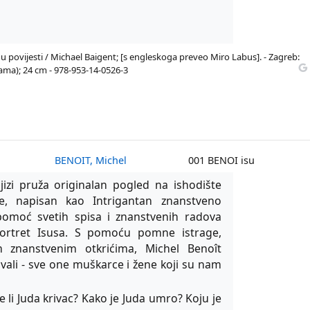
u povijesti / Michael Baigent; [s engleskoga preveo Miro Labus]. - Zagreb:
bojama); 24 cm - 978-953-14-0526-3
BENOIT, Michel
001 BENOI isu
jizi pruža originalan pogled na ishodište
ije, napisan kao Intrigantan znanstveno
 pomoć svetih spisa i znanstvenih radova
portret Isusa. S pomoću pomne istrage,
m znanstvenim otkrićima, Michel Benoît
živali - sve one muškarce i žene koji su nam
Je li Juda krivac? Kako je Juda umro? Koju je