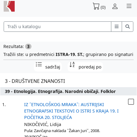
(0)
Rezultata:
3
Tražili ste: u predmetnici
ISTRA-19. ST.
; grupirano po signaturi
sadržaj
poredaj po
3 - DRUŠTVENE ZNANOSTI
39 - Etnologija. Etnografija. Narodni običaji. Folklor
1.
IZ ˝ETNOLOŠKOG MRAKA˝: AUSTRIJSKI
ETNOGRAFSKI TEKSTOVI O ISTRI S KRAJA 19. I
POČETKA 20. STOLJEĆA
NIKOČEVIĆ, Lidija
Pula: Zavičajna naklada ˝Žakan Juri˝, 2008.
39 NIKOČ ize