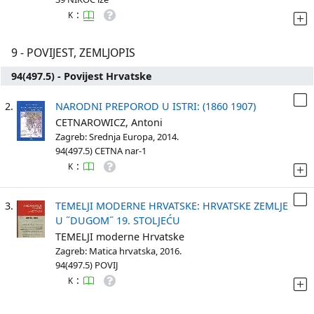
:
K
9 - POVIJEST, ZEMLJOPIS
94(497.5) - Povijest Hrvatske
2.
NARODNI PREPOROD U ISTRI: (1860 1907)
CETNAROWICZ, Antoni
Zagreb: Srednja Europa, 2014.
94(497.5) CETNA nar-1
:
K
3.
TEMELJI MODERNE HRVATSKE: HRVATSKE ZEMLJE
U ˝DUGOM˝ 19. STOLJEĆU
TEMELJI moderne Hrvatske
Zagreb: Matica hrvatska, 2016.
94(497.5) POVIJ
:
K