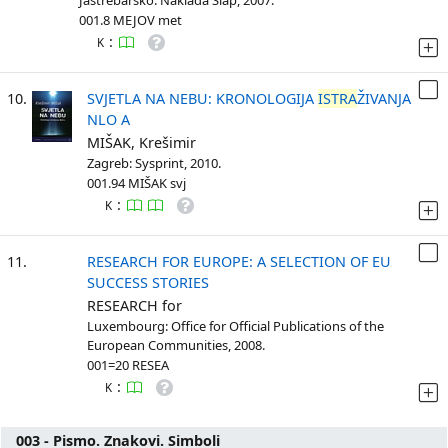
Jastrebarsko: Naklada Slap, 2007.
001.8 MEJOV met
:
K
10.
SVJETLA NA NEBU: KRONOLOGIJA
ISTRA
ŽIVANJA
NLO A
MIŠAK, Krešimir
Zagreb: Sysprint, 2010.
001.94 MIŠAK svj
:
K
11.
RESEARCH FOR EUROPE: A SELECTION OF EU
SUCCESS STORIES
RESEARCH for
Luxembourg: Office for Official Publications of the
European Communities, 2008.
001=20 RESEA
:
K
003 - Pismo. Znakovi. Simboli