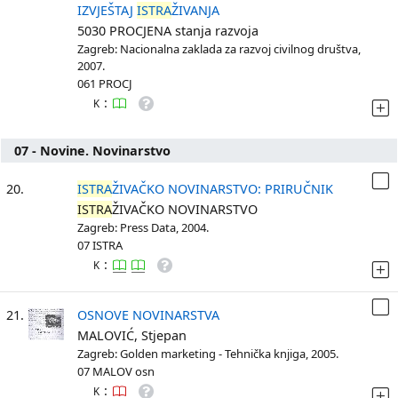
IZVJEŠTAJ
ISTRA
ŽIVANJA
5030 PROCJENA stanja razvoja
Zagreb: Nacionalna zaklada za razvoj civilnog društva,
2007.
061 PROCJ
:
K
07 - Novine. Novinarstvo
20.
ISTRA
ŽIVAČKO NOVINARSTVO: PRIRUČNIK
ISTRA
ŽIVAČKO NOVINARSTVO
Zagreb: Press Data, 2004.
07 ISTRA
:
K
21.
OSNOVE NOVINARSTVA
MALOVIĆ, Stjepan
Zagreb: Golden marketing - Tehnička knjiga, 2005.
07 MALOV osn
:
K