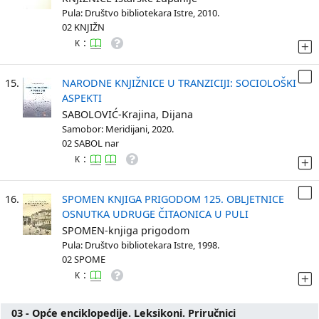
Pula: Društvo bibliotekara Istre, 2010.
02 KNJIŽN
:
K
15.
NARODNE KNJIŽNICE U TRANZICIJI: SOCIOLOŠKI
ASPEKTI
SABOLOVIĆ-Krajina, Dijana
Samobor: Meridijani, 2020.
02 SABOL nar
:
K
16.
SPOMEN KNJIGA PRIGODOM 125. OBLJETNICE
OSNUTKA UDRUGE ČITAONICA U PULI
SPOMEN-knjiga prigodom
Pula: Društvo bibliotekara Istre, 1998.
02 SPOME
:
K
03 - Opće enciklopedije. Leksikoni. Priručnici