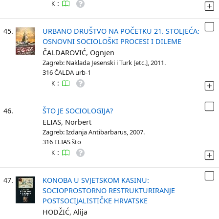
:
K
45.
URBANO DRUŠTVO NA POČETKU 21. STOLJEĆA:
OSNOVNI SOCIOLOŠKI PROCESI I DILEME
ČALDAROVIĆ, Ognjen
Zagreb: Naklada Jesenski i Turk [etc.], 2011.
316 ČALDA urb-1
:
K
46.
ŠTO JE SOCIOLOGIJA?
ELIAS, Norbert
Zagreb: Izdanja Antibarbarus, 2007.
316 ELIAS što
:
K
47.
KONOBA U SVJETSKOM KASINU:
SOCIOPROSTORNO RESTRUKTURIRANJE
POSTSOCIJALISTIČKE HRVATSKE
HODŽIĆ, Alija