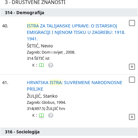
3 - DRUŠTVENE ZNANOSTI
314 - Demografija
40.
ISTRA
ZA TALIJANSKE UPRAVE: O ISTARSKOJ
EMIGRACIJI I NJENOM TISKU U ZAGREBU: 1918.
1941.
ŠETIĆ, Nevio
Zagreb: Dom i svijet , 2008.
314 ŠETIĆ ist
:
K
41.
HRVATSKA
ISTRA
: SUVREMENE NARODNOSNE
PRILIKE
ŽULJIĆ, Stanko
Zagreb: Globus, 1994.
314(497.5) ŽULJIĆ hrv
:
K
316 - Sociologija