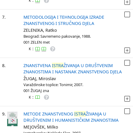
:
K
7.
METODOLOGIJA I TEHNOLOGIJA IZRADE
ZNANSTVENOG I STRUČNOG DJELA
ZELENIKA, Ratko
Beograd: Savremeno pakovanje, 1988.
001 ZELEN met
:
K
8.
ZNANSTVENA
ISTRA
ŽIVANJA U DRUŠTVENIM
ZNANOSTIMA I NASTANAK ZNANSTVENOG DJELA
ŽUGAJ, Miroslav
Varaždinske toplice: Tonimir, 2007.
001 ŽUGAJ zna
:
K
9.
METODE ZNANSTVENOG
ISTRA
ŽIVANJA U
DRUŠTVENIM I HUMANISTIČKIM ZNANOSTIMA
MEJOVŠEK, Milko