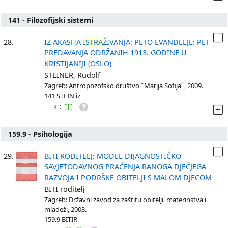
141 - Filozofijski sistemi
28.
IZ AKASHA
ISTRA
ŽIVANJA: PETO EVANĐELJE: PET
PREDAVANJA ODRŽANIH 1913. GODINE U
KRISTIJANIJI (OSLO)
STEINER, Rudolf
Zagreb: Antropozofsko društvo ˝Marija Sofija˝, 2009.
141 STEIN iz
:
K
159.9 - Psihologija
29.
BITI RODITELJ: MODEL DIJAGNOSTIČKO
SAVJETODAVNOG PRAĆENJA RANOGA DJEČJEGA
RAZVOJA I PODRŠKE OBITELJI S MALOM DJECOM
BITI roditelj
Zagreb: Državni zavod za zaštitu obitelji, materinstva i
mladeži, 2003.
159.9 BITIR