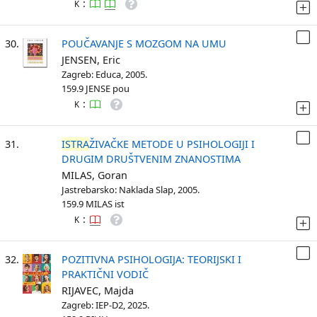
:
K
30.
POUČAVANJE S MOZGOM NA UMU
JENSEN, Eric
Zagreb: Educa, 2005.
159.9 JENSE pou
:
K
31.
ISTRA
ŽIVAČKE METODE U PSIHOLOGIJI I
DRUGIM DRUŠTVENIM ZNANOSTIMA
MILAS, Goran
Jastrebarsko: Naklada Slap, 2005.
159.9 MILAS ist
:
K
32.
POZITIVNA PSIHOLOGIJA: TEORIJSKI I
PRAKTIČNI VODIČ
RIJAVEC, Majda
Zagreb: IEP-D2, 2025.