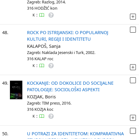
Zagreb: Razlog, 2014.
316 HODŽIĆ kon
:
K
48.
ROCK PO ISTRIJANSKI: O POPULARNOJ
KULTURI, REGIJI I IDENTITETU
KALAPOŠ, Sanja
Zagreb: Naklada Jesenski i Turk, 2002.
316 KALAP roc
:
K
49.
KOCKANJE: OD DOKOLICE DO SOCIJALNE
PATOLOGIJE: SOCIOLOŠKI ASPEKTI
KOZJAK, Boris
Zagreb: TIM press, 2016.
316 KOZJA koc
:
K
50.
U POTRAZI ZA IDENTITETOM: KOMPARATIVNA