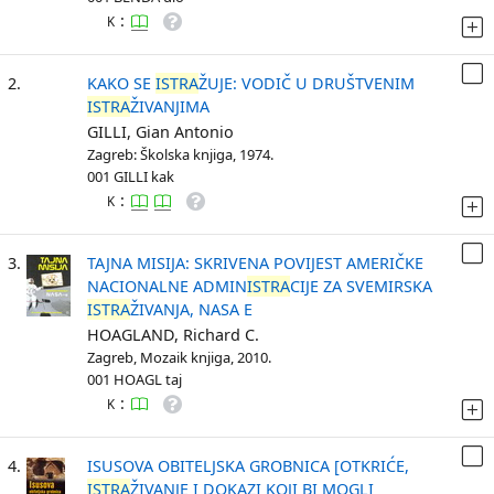
:
K
2.
KAKO SE
ISTRA
ŽUJE: VODIČ U DRUŠTVENIM
ISTRA
ŽIVANJIMA
GILLI, Gian Antonio
Zagreb: Školska knjiga, 1974.
001 GILLI kak
:
K
3.
TAJNA MISIJA: SKRIVENA POVIJEST AMERIČKE
NACIONALNE ADMIN
ISTRA
CIJE ZA SVEMIRSKA
ISTRA
ŽIVANJA, NASA E
HOAGLAND, Richard C.
Zagreb, Mozaik knjiga, 2010.
001 HOAGL taj
:
K
4.
ISUSOVA OBITELJSKA GROBNICA [OTKRIĆE,
ISTRA
ŽIVANJE I DOKAZI KOJI BI MOGLI