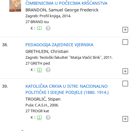
ČIMBENICIMA U POČECIMA KRŠĆANSTVA
BRANDON, Samuel George Frederick
Zagreb: Profil knjiga, 2014.
27 BRAND isu
:
K
38.
PEDAGOGIJA ZAJEDNICE VJERNIKA
GRETHLEIN, Christian
Zagreb: Teološki fakultet ˝Matija Vlačić Ilirik˝, 2011.
27 GRETH ped
:
K
39.
KATOLIČKA CRKVA U ISTRI: NACIONALNO
POLITIČKE I IDEJNE PODJELE (1880. 1914.)
TROGRLIĆ, Stipan
Pula: C.A.S.H., 2006.
27 TROGR kat
:
K