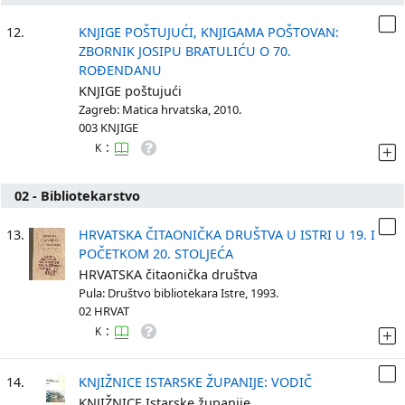
12.
KNJIGE POŠTUJUĆI, KNJIGAMA POŠTOVAN:
ZBORNIK JOSIPU BRATULIĆU O 70.
ROĐENDANU
KNJIGE poštujući
Zagreb: Matica hrvatska, 2010.
003 KNJIGE
:
K
02 - Bibliotekarstvo
13.
HRVATSKA ČITAONIČKA DRUŠTVA U ISTRI U 19. I
POČETKOM 20. STOLJEĆA
HRVATSKA čitaonička društva
Pula: Društvo bibliotekara Istre, 1993.
02 HRVAT
:
K
14.
KNJIŽNICE ISTARSKE ŽUPANIJE: VODIČ
KNJIŽNICE Istarske županije