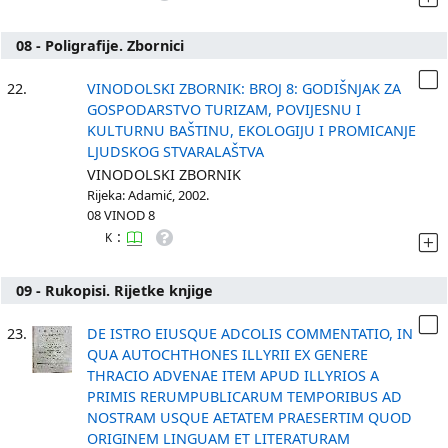
08 - Poligrafije. Zbornici
22.
VINODOLSKI ZBORNIK: BROJ 8: GODIŠNJAK ZA
GOSPODARSTVO TURIZAM, POVIJESNU I
KULTURNU BAŠTINU, EKOLOGIJU I PROMICANJE
LJUDSKOG STVARALAŠTVA
VINODOLSKI ZBORNIK
Rijeka: Adamić, 2002.
08 VINOD 8
:
K
09 - Rukopisi. Rijetke knjige
23.
DE ISTRO EIUSQUE ADCOLIS COMMENTATIO, IN
QUA AUTOCHTHONES ILLYRII EX GENERE
THRACIO ADVENAE ITEM APUD ILLYRIOS A
PRIMIS RERUMPUBLICARUM TEMPORIBUS AD
NOSTRAM USQUE AETATEM PRAESERTIM QUOD
ORIGINEM LINGUAM ET LITERATURAM