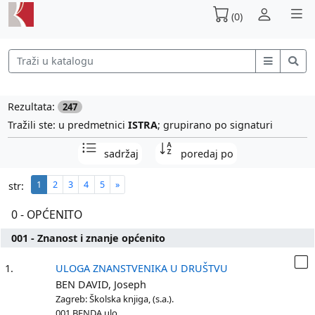
(0)
Rezultata:
247
Tražili ste: u predmetnici
ISTRA
; grupirano po signaturi
sadržaj
poredaj po
1
2
3
4
5
»
str:
0 - OPĆENITO
001 - Znanost i znanje općenito
1.
ULOGA ZNANSTVENIKA U DRUŠTVU
BEN DAVID, Joseph
Zagreb: Školska knjiga, (s.a.).
001 BENDA ulo