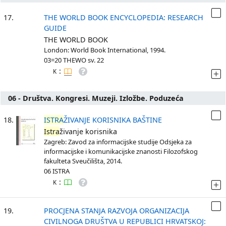
17.
THE WORLD BOOK ENCYCLOPEDIA: RESEARCH
GUIDE
THE WORLD BOOK
London: World Book International, 1994.
03=20 THEWO sv. 22
:
K
06 - Društva. Kongresi. Muzeji. Izložbe. Poduzeća
18.
ISTRA
ŽIVANJE KORISNIKA BAŠTINE
Istra
živanje korisnika
Zagreb: Zavod za informacijske studije Odsjeka za
informacijske i komunikacijske znanosti Filozofskog
fakulteta Sveučilišta, 2014.
06 ISTRA
:
K
19.
PROCJENA STANJA RAZVOJA ORGANIZACIJA
CIVILNOGA DRUŠTVA U REPUBLICI HRVATSKOJ: