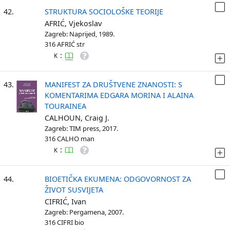
42.
STRUKTURA SOCIOLOŠKE TEORIJE
AFRIĆ, Vjekoslav
Zagreb: Naprijed, 1989.
316 AFRIĆ str
:
K
43.
MANIFEST ZA DRUŠTVENE ZNANOSTI: S
KOMENTARIMA EDGARA MORINA I ALAINA
TOURAINEA
CALHOUN, Craig J.
Zagreb: TIM press, 2017.
316 CALHO man
:
K
44.
BIOETIČKA EKUMENA: ODGOVORNOST ZA
ŽIVOT SUSVIJETA
CIFRIĆ, Ivan
Zagreb: Pergamena, 2007.
316 CIFRI bio