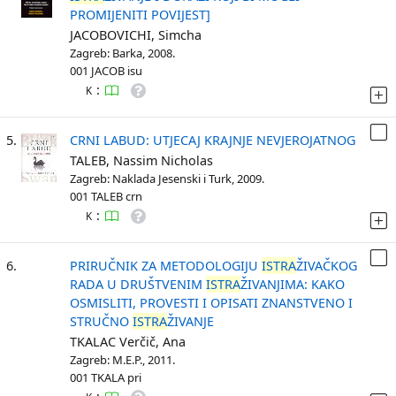
PROMIJENITI POVIJEST]
JACOBOVICHI, Simcha
Zagreb: Barka, 2008.
001 JACOB isu
:
K
5.
CRNI LABUD: UTJECAJ KRAJNJE NEVJEROJATNOG
TALEB, Nassim Nicholas
Zagreb: Naklada Jesenski i Turk, 2009.
001 TALEB crn
:
K
6.
PRIRUČNIK ZA METODOLOGIJU
ISTRA
ŽIVAČKOG
RADA U DRUŠTVENIM
ISTRA
ŽIVANJIMA: KAKO
OSMISLITI, PROVESTI I OPISATI ZNANSTVENO I
STRUČNO
ISTRA
ŽIVANJE
TKALAC Verčič, Ana
Zagreb: M.E.P., 2011.
001 TKALA pri