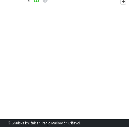
K
© Gradska knjižnica "Franjo Marković" Križevci.