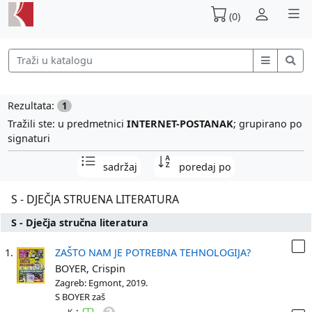
(0)
Rezultata:
1
Tražili ste: u predmetnici
INTERNET-POSTANAK
; grupirano po
signaturi
sadržaj
poredaj po
S - DJEČJA STRUENA LITERATURA
S - Dječja stručna literatura
1.
ZAŠTO NAM JE POTREBNA TEHNOLOGIJA?
BOYER, Crispin
Zagreb: Egmont, 2019.
S BOYER zaš
: