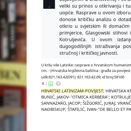
veliki su prinos u otkrivanju i t
uopće. Rasprave u ovom izboru 
donose kritičku analizu o dota
otkrio u svjetskim ili domaćim
primjerice, Glasgowski stihovi 
Kotruljevića. U ovom izdanj
dugogodišnjih istraživanja pos
stručnoj i kritičkoj javnosti.
U krilu vile Latinke: rasprave o hrvatskom humanizmu / 
cm. - (Hrvatska književna baština : građa za povijest 
udk:821.163.42(091); 821.163.42.09; id broj:58100
:
K
HRVATSKI
LATINIZAM-POVIJEST
; HRVATSKA K
BUNIĆ, JAKOV-"OTMICA KERBERA"; KOTRULJEVI
SANNAZARO, JACOP; ŠIŽGORIĆ, JURAJ; VRAN
NADBISKUP; ŠTAFILIĆ, IVAN-"DE BELLO ET P