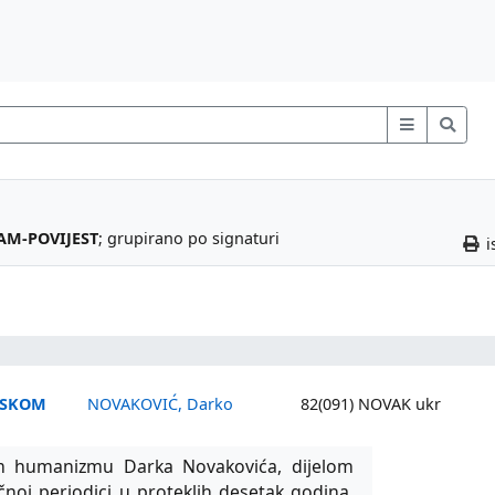
AM-POVIJEST
; grupirano po signaturi
i
ATSKOM
NOVAKOVIĆ, Darko
82(091) NOVAK ukr
m humanizmu Darka Novakovića, dijelom
čnoj periodici u proteklih desetak godina,