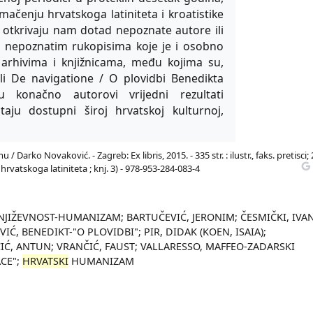
umačenju hrvatskoga latiniteta i kroatistike
otkrivaju nam dotad nepoznate autore ili
d nepoznatim rukopisima koje je i osobno
 arhivima i knjižnicama, među kojima su,
ili De navigatione / O plovidbi Benedikta
u konačno autorovi vrijedni rezultati
taju dostupni široj hrvatskoj kulturnoj,
Darko Novaković. - Zagreb: Ex libris, 2015. - 335 str. : ilustr., faks. pretisci;
hrvatskoga latiniteta ; knj. 3) - 978-953-284-083-4
NJIŽEVNOST-HUMANIZAM; BARTUČEVIĆ, JERONIM; ČESMIČKI, IVAN
Ć, BENEDIKT-"O PLOVIDBI"; PIR, DIDAK (KOEN, ISAIA);
ČIĆ, ANTUN; VRANČIĆ, FAUST; VALLARESSO, MAFFEO-ZADARSKI
ACE";
HRVATSKI
HUMANIZAM