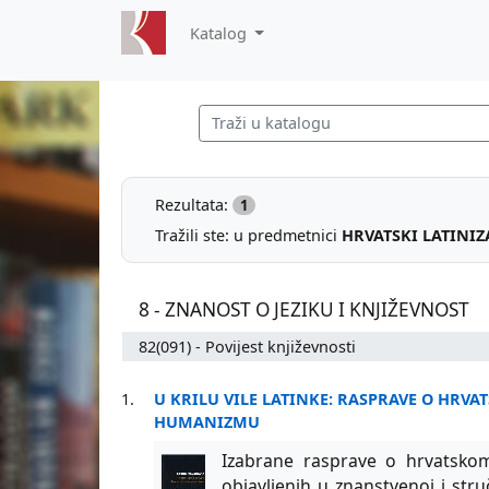
Katalog
Rezultata:
1
Tražili ste: u predmetnici
HRVATSKI LATINIZ
8 - ZNANOST O JEZIKU I KNJIŽEVNOST
82(091) - Povijest književnosti
1.
U KRILU VILE LATINKE: RASPRAVE O HRV
HUMANIZMU
Izabrane rasprave o hrvatsko
objavljenih u znanstvenoj i stru