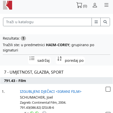
(0)
Rezultata:
1
Tražili ste: u predmetnici
HAIM-COREY
; grupirano po
signaturi
sadržaj
poredaj po
7 - UMJETNOST, GLAZBA, SPORT
791.43 - Film
1.
IZGUBLJENI DJEČACI <IGRANI FILM>
SCHUMACHER, Joel
Zagreb: Continental Film, 2004.
791.43(086.82) IZGUB-6
: