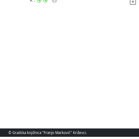
K
© Gradska knjižnica "Franjo Marković" Križevci.