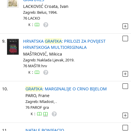
LACKOVIĆ Croata, Ivan
Zagreb: Belus, 1994.
76 LACKO
:
K
9.
HRVATSKA
GRAFIKA
: PRILOZI ZA POVIJEST
HRVATSKOGA MULTIORIGINALA
MAŠTROVIĆ, Mikica
Zagreb: Naklada Ljevak, 2019.
76 MAŠTR hrv
:
K
10.
GRAFIKA
: MARGINALIJE O CRNO BIJELOM
PARO, Frane
Zagreb: Mladost, .
76 PAROF gra
:
K
11.
NATALE BONIFACIO