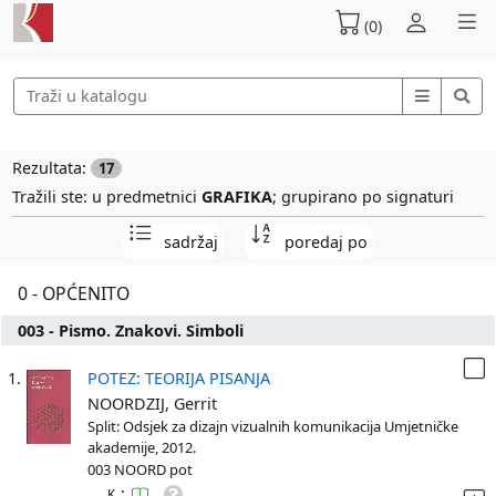
(0)
Rezultata:
17
Tražili ste: u predmetnici
GRAFIKA
; grupirano po signaturi
sadržaj
poredaj po
0 - OPĆENITO
003 - Pismo. Znakovi. Simboli
1.
POTEZ: TEORIJA PISANJA
NOORDZIJ, Gerrit
Split: Odsjek za dizajn vizualnih komunikacija Umjetničke
akademije, 2012.
003 NOORD pot
:
K