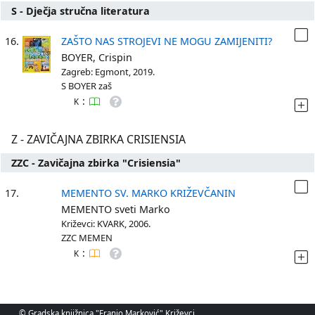
S - Dječja stručna literatura
16.
ZAŠTO NAS STROJEVI NE MOGU ZAMIJENITI?
BOYER, Crispin
Zagreb: Egmont, 2019.
S BOYER zaš
:
K
Z - ZAVIČAJNA ZBIRKA CRISIENSIA
ZZC - Zavičajna zbirka "Crisiensia"
17.
MEMENTO SV. MARKO KRIŽEVČANIN
MEMENTO sveti Marko
Križevci: KVARK, 2006.
ZZC MEMEN
:
K
© Gradska knjižnica "Franjo Marković" Križevci.