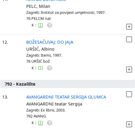
PELC, Milan
Zagreb: Institut za povijest umjetnosti, 1997.
76 PELCM nat
:
K
12.
BOŽESAČUVAJ: DO JAJA
URŠIĆ, Albino
Zagreb: Items, 1997.
76 URŠIĆ bož
:
K
792 - Kazalište
13.
AVANGARDNI TEATAR SERGIJA GLUMCA
AVANGARDNI teatar Sergija
Zagreb: Ex libris, 2003.
792 AVANG
:
K