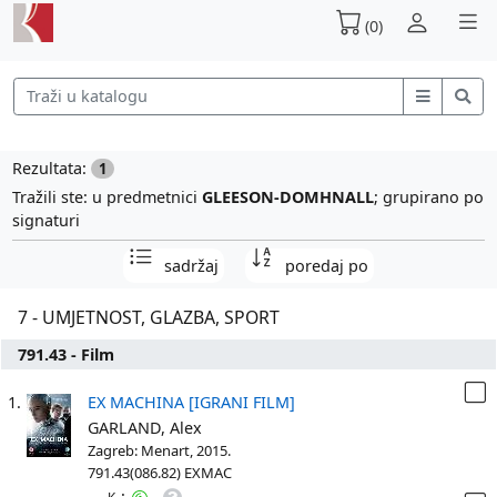
(0)
Rezultata:
1
Tražili ste: u predmetnici
GLEESON-DOMHNALL
; grupirano po
signaturi
sadržaj
poredaj po
7 - UMJETNOST, GLAZBA, SPORT
791.43 - Film
1.
EX MACHINA [IGRANI FILM]
GARLAND, Alex
Zagreb: Menart, 2015.
791.43(086.82) EXMAC
: