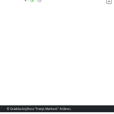
K
© Gradska knjižnica "Franjo Marković" Križevci.