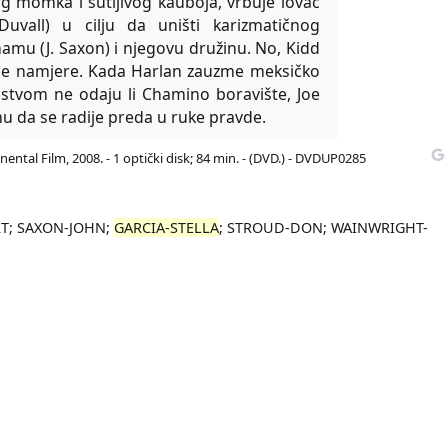
og momka i šutljivog kauboja, vrbuje lovac
uvall) u cilju da uništi karizmatičnog
mu (J. Saxon) i njegovu družinu. No, Kidd
sne namjere. Kada Harlan zauzme meksičko
jstvom ne odaju li Chamino boravište, Joe
u da se radije preda u ruke pravde.
nental Film, 2008. - 1 optički disk; 84 min. - (DVD.) - DVDUP0285
T; SAXON-JOHN;
GARCIA-STELLA
; STROUD-DON; WAINWRIGHT-