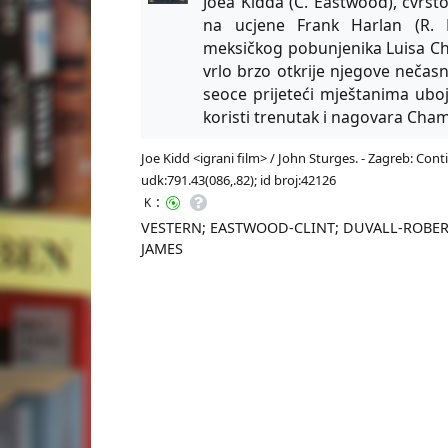
Joea Kidda (C. Eastwood), čvrst
na ucjene Frank Harlan (R. D
meksičkog pobunjenika Luisa Cha
vrlo brzo otkrije njegove neča
seoce prijeteći mještanima ubo
koristi trenutak i nagovara Cham
Joe Kidd <igrani film> / John Sturges. - Zagreb: Conti
udk:791.43(086,.82); id broj:42126
:
K
VESTERN; EASTWOOD-CLINT; DUVALL-ROBER
JAMES