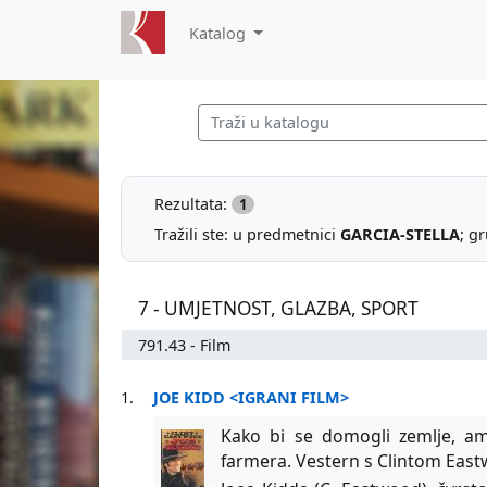
Katalog
Rezultata:
1
Tražili ste: u predmetnici
GARCIA-STELLA
; g
7 - UMJETNOST, GLAZBA, SPORT
791.43 - Film
1.
JOE KIDD <IGRANI FILM>
Kako bi se domogli zemlje, am
farmera. Vestern s Clintom Eas