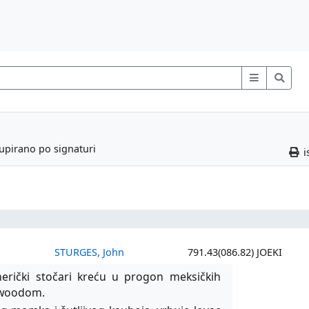
rupirano po signaturi
i
STURGES, John
791.43(086.82) JOEKI
erički stočari kreću u progon meksičkih
twoodom.