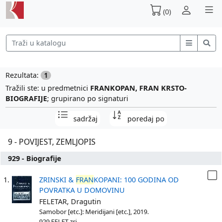
(0)
Rezultata:
1
Tražili ste: u predmetnici
FRANKOPAN, FRAN KRSTO-
BIOGRAFIJE
; grupirano po signaturi
sadržaj
poredaj po
9 - POVIJEST, ZEMLJOPIS
929 - Biografije
1.
ZRINSKI &
FRAN
KOPANI: 100 GODINA OD
POVRATKA U DOMOVINU
FELETAR, Dragutin
Samobor [etc.]: Meridijani [etc.], 2019.
929 FELET zri