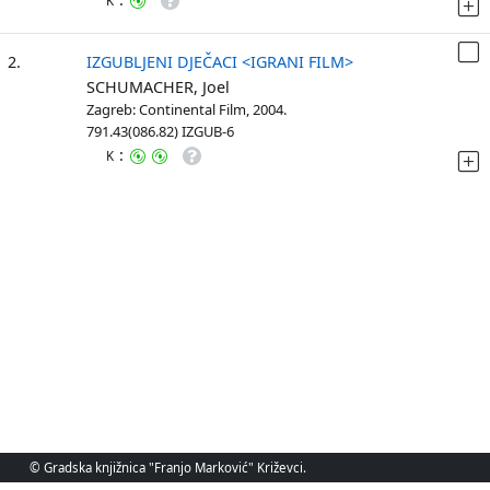
K
2.
IZGUBLJENI DJEČACI <IGRANI FILM>
SCHUMACHER, Joel
Zagreb: Continental Film, 2004.
791.43(086.82) IZGUB-6
:
K
© Gradska knjižnica "Franjo Marković" Križevci.