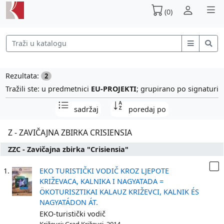
(0)
Rezultata:
2
Tražili ste: u predmetnici
EU-PROJEKTI
; grupirano po signaturi
sadržaj
poredaj po
Z - ZAVIČAJNA ZBIRKA CRISIENSIA
ZZC - Zavičajna zbirka "Crisiensia"
1.
EKO TURISTIČKI VODIČ KROZ LJEPOTE
KRIŽEVACA, KALNIKA I NAGYATADA =
ÖKOTURISZTIKAI KALAUZ KRIŽEVCI, KALNIK ÉS
NAGYATÁDON ÁT.
EKO-turistički vodič