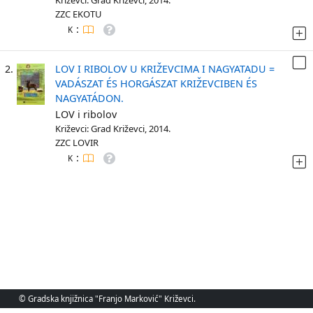
Križevci: Grad Križevci, 2014.
ZZC EKOTU
:
K
2.
LOV I RIBOLOV U KRIŽEVCIMA I NAGYATADU =
VADÁSZAT ÉS HORGÁSZAT KRIŽEVCIBEN ÉS
NAGYATÁDON.
LOV i ribolov
Križevci: Grad Križevci, 2014.
ZZC LOVIR
:
K
© Gradska knjižnica "Franjo Marković" Križevci.