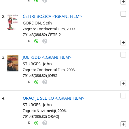
K
2.
ČETIRI BOŽIĆA <IGRANI FILM>
GORDON, Seth
Zagreb: Continental Film, 2009.
791.43(086.82) ČETIR-2
:
K
3.
JOE KIDD <IGRANI FILM>
STURGES, John
Zagreb: Continental Film, 2008.
791.43(086.82) JOEKI
:
K
4.
ORAO JE SLETIO <IGRANI FILM>
STURGES, John
Zagreb: Novi mediji, 2006.
791.43(086.82) ORAOJ
:
K