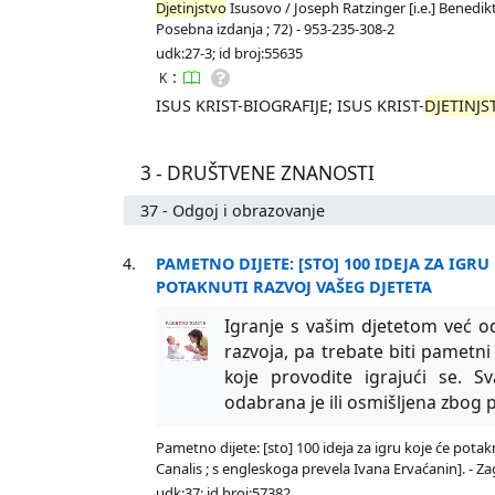
Djetinjstvo
Isusovo / Joseph Ratzinger [i.e.] Benedikt X
Posebna izdanja ; 72) - 953-235-308-2
udk:27-3; id broj:55635
:
K
ISUS KRIST-BIOGRAFIJE; ISUS KRIST-
DJETINJS
3 - DRUŠTVENE ZNANOSTI
37 - Odgoj i obrazovanje
4.
PAMETNO DIJETE: [STO] 100 IDEJA ZA IGRU
POTAKNUTI RAZVOJ VAŠEG DJETETA
Igranje s vašim djetetom već od 
razvoja, pa trebate biti pametn
koje provodite igrajući se. S
odabrana je ili osmišljena zbog p
Pametno dijete: [sto] 100 ideja za igru koje će potak
Canalis ; s engleskoga prevela Ivana Ervaćanin]. - Zag
udk:37; id broj:57382