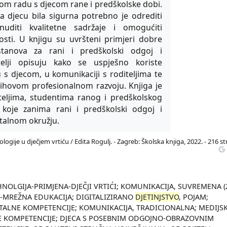
om radu s djecom rane i predškolske dobi.
a djecu bila sigurna potrebno je odrediti
nuditi kvalitetne sadržaje i omogućiti
nosti. U knjigu su uvršteni primjeri dobre
stanova za rani i predškolski odgoj i
elji opisuju kako se uspješno koriste
s djecom, u komunikaciji s roditeljima te
jihovom profesionalnom razvoju. Knjiga je
iteljima, studentima ranog i predškolskog
koje zanima rani i predškolski odgoj i
talnom okružju.
gije u dječjem vrtiću / Edita Rogulj. - Zagreb: Školska knjiga, 2022. - 216 str.
NOLGIJA-PRIMJENA-DJEČJI VRTIĆI; KOMUNIKACIJA, SUVREMENA (
R-MREŽNA EDUKACIJA; DIGITALIZIRANO
DJETINJSTVO
, POJAM;
TALNE KOMPETENCIJE; KOMUNIKACIJA, TRADICIONALNA; MEDIJS
LNE KOMPETENCIJE; DJECA S POSEBNIM ODGOJNO-OBRAZOVNIM