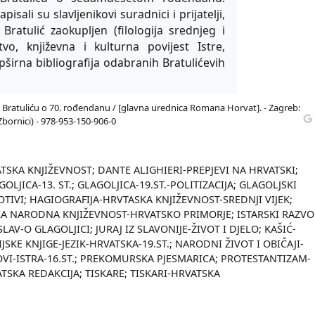
sali su slavljenikovi suradnici i prijatelji,
ratulić zaokupljen (filologija srednjeg i
vo, književna i kulturna povijest Istre,
opširna bibliografija odabranih Bratulićevih
u Bratuliću o 70. rođendanu / [glavna urednica Romana Horvat]. - Zagreb:
 Zbornici) - 978-953-150-906-0
TSKA KNJIŽEVNOST; DANTE ALIGHIERI-PREPJEVI NA HRVATSKI;
OLJICA-13. ST.; GLAGOLJICA-19.ST.-POLITIZACIJA; GLAGOLJSKI
OTIVI; HAGIOGRAFIJA-HRVTASKA KNJIŽEVNOST-SREDNJI VIJEK;
KA NARODNA KNJIŽEVNOST-HRVATSKO PRIMORJE; ISTARSKI RAZVO
LAV-O GLAGOLJICI; JURAJ IZ SLAVONIJE-ŽIVOT I DJELO; KAŠIĆ-
IJSKE KNJIGE-JEZIK-HRVATSKA-19.ST.; NARODNI ŽIVOT I OBIČAJI-
OVI-ISTRA-16.ST.; PREKOMURSKA PJESMARICA; PROTESTANTIZAM-
ATSKA REDAKCIJA; TISKARE; TISKARI-HRVATSKA