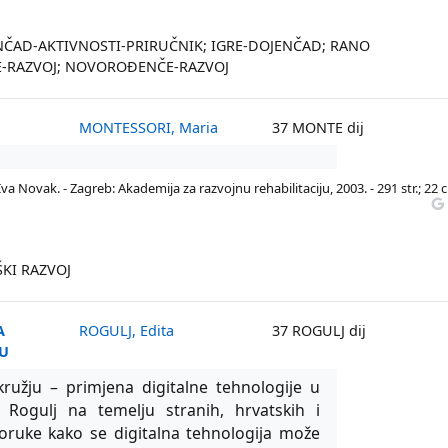
NČAD-AKTIVNOSTI-PRIRUČNIK; IGRE-DOJENČAD; RANO
TE-RAZVOJ; NOVOROĐENČE-RAZVOJ
MONTESSORI, Maria
37 MONTE dij
Iva Novak. - Zagreb: Akademija za razvojnu rehabilitaciju, 2003. - 291 str.; 22 
ŠKI RAZVOJ
A
ROGULJ, Edita
37 ROGULJ dij
ĆU
kružju – primjena digitalne tehnologije u
a Rogulj na temelju stranih, hrvatskih i
eporuke kako se digitalna tehnologija može