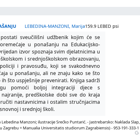
AŠANJU
LEBEDINA-MANZONI, Marija
159.9 LEBED psi
postati sveučilišni udžbenik kojim će se
poremećaje u ponašanju na Edukacijsko-
i vrijedan izvor spoznaja svim djelatnicima u
noškolskom i srednjoškolskom obrazovanju,
 policiji i pravosuđu, koji se svakodnevno
ja u ponašanju, ali ne znaju kako se što
o ih što uspješnije prevenirati. Knjiga sadrži
gu pomoći boljoj integraciji djece s
ajranije, predškolske dobi sve do kraja
ručiti nastavnicima i ostalim stručnjacima
snovnoj i srednjoj školi.
ebedina Manzoni; ilustracije Srećko Puntarić. - Jastrebarsko: Naklada Slap,
lišta u Zagrebu = Manualia Universitatis studiorum Zagrabiensis) - 953-191-333-1