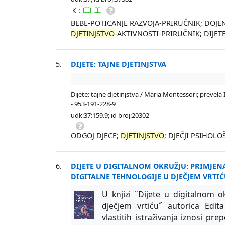
:
K
BEBE-POTICANJE RAZVOJA-PRIRUČNIK; DOJE
DJETINJSTVO
-AKTIVNOSTI-PRIRUČNIK; DIJE
5.
DIJETE: TAJNE DJETINJSTVA
Dijete: tajne djetinjstva / Maria Montessori; prevela 
- 953-191-228-9
udk:37:159.9; id broj:20302
ODGOJ DJECE;
DJETINJSTVO
; DJEČJI PSIHOLO
6.
DIJETE U DIGITALNOM OKRUŽJU: PRIMJEN
DIGITALNE TEHNOLOGIJE U DJEČJEM VRTI
U knjizi ˝Dijete u digitalnom o
dječjem vrtiću˝ autorica Edit
vlastitih istraživanja iznosi pr