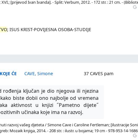
VI.; [prijevod Ivan Ivanda]. - Split: Verbum, 2012. - 172 str. : 21 cm. - (Biblio
TVO
; ISUS KRIST-POVIJESNA OSOBA-STUDIJE
 KOJE ĆE
CAVE, Simone
37 CAVES pam
rođenja ključan je dio njegova ili njezina
i kako biste dobii ono najbolje od vremena
vaka aktivnost u knjizi ˝Pametno dijete˝
ozitivnih učinaka koje ima na razvoj.
nuti razvoj vašeg djeteta / Simone Cave i Caroline Fertleman; [ilustracije Son
reb: Mozaik knjiga, 2014. - 208 str. : ilustr. u bojama; 19 cm - 978-953-14-1686