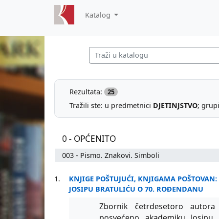
Katalog
Rezultata:
25
Tražili ste: u predmetnici
DJETINJSTVO
; grup
0 - OPĆENITO
003 - Pismo. Znakovi. Simboli
1.
KNJIGE POŠTUJUĆI, KNJIGAMA POŠTOVAN:
JOSIPU BRATULIĆU O 70. ROĐENDANU
Zbornik četrdesetoro autora
posvećeno akademiku Josipu