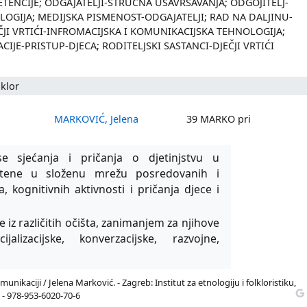
TENCIJE; ODGAJATELJI-STRUČNA USAVRŠAVANJA; ODGOJITELJ-
OGIJA; MEDIJSKA PISMENOST-ODGAJATELJI; RAD NA DALJINU-
EČJI VRTIĆI-INFROMACIJSKA I KOMUNIKACIJSKA TEHNOLOGIJA;
CIJE-PRISTUP-DJECA; RODITELJSKI SASTANCI-DJEČJI VRTIĆI
lklor
MARKOVIĆ, Jelena
39 MARKO pri
e sjećanja i pričanja o djetinjstvu u
letene u složenu mrežu posredovanih i
 kognitivnih aktivnosti i pričanja djece i
 iz različitih očišta, zanimanjem za njihove
ijalizacijske, konverzacijske, razvojne,
unikaciji / Jelena Marković. - Zagreb: Institut za etnologiju i folkloristiku,
a) - 978-953-6020-70-6