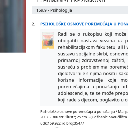
1 - HUMANISTIČKE ZNANOSTI
159.9 - Psihologija
2.
PSIHOLOŠKE OSNOVE POREMEĆAJA U PON
Radi se o rukopisu koji može 
obogatiti nastava vezana uz 
rehabilitacijskom fakultetu, ali 
sustavu socijalne skrbi, osnov
primarnoj zdravstvenoj zaštiti,
susreću s problemima poremeća
djelotvornije s njima nositi i kak
korisne informacije koje mo
poremećajima u ponašanju od n
adolescencije, te se može prepo
koji rade s djecom, poglavito u o
Psihološke osnove poremećaja u ponašanju / Marija L
2007. - 306 str. : ilustr.; 25 cm. - (Udžbenici Sveuči
udk:159.922; id broj:35477