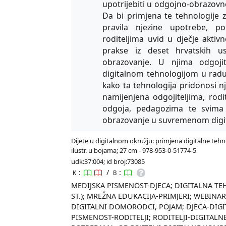
upotrijebiti u odgojno-obrazovn
Da bi primjena te tehnologije z
pravila njezine upotrebe, po
roditeljima uvid u dječje aktiv
prakse iz deset hrvatskih u
obrazovanje. U njima odgojit
digitalnom tehnologijom u radu 
kako ta tehnologija pridonosi n
namijenjena odgojiteljima, rod
odgoja, pedagozima te svima 
obrazovanje u suvremenom digi
Dijete u digitalnom okružju: primjena digitalne tehnolo
ilustr. u bojama; 27 cm - 978-953-0-51774-5
udk:37:004; id broj:73085
:
/
:
K
B
MEDIJSKA PISMENOST-DJECA; DIGITALNA TEH
ST.); MREŽNA EDUKACIJA-PRIMJERI; WEBINA
DIGITALNI DOMORODCI, POJAM; DJECA-DIGI
PISMENOST-RODITELJI; RODITELJI-DIGITA