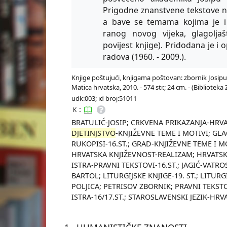
Prigodne znanstvene tekstove napi
a bave se temama kojima je i B
ranog novog vijeka, glagoljašt
povijest knjige). Pridodana je i 
radova (1960. - 2009.).
Knjige poštujući, knjigama poštovan: zbornik Josip
Matica hrvatska, 2010. - 574 str.; 24 cm. - (Biblioteka
udk:003; id broj:51011
:
K
BRATULIĆ-JOSIP; CRKVENA PRIKAZANJA-HRVA
DJETINJSTVO
-KNJIŽEVNE TEME I MOTIVI; GLAG
RUKOPISI-16.ST.; GRAD-KNJIŽEVNE TEME I M
HRVATSKA KNJIŽEVNOST-REALIZAM; HRVATS
ISTRA-PRAVNI TEKSTOVI-16.ST.; JAGIĆ-VATROS
BARTOL; LITURGIJSKE KNJIGE-19. ST.; LITURG
POLJICA; PETRISOV ZBORNIK; PRAVNI TEKST
ISTRA-16/17.ST.; STAROSLAVENSKI JEZIK-HRV