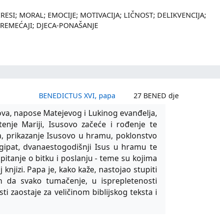
ESI; MORAL; EMOCIJE; MOTIVACIJA; LIČNOST; DELIKVENCIJA;
OREMEĆAJI; DJECA-PONAŠANJE
BENEDICTUS XVI, papa
27 BENED dje
ova, napose Matejevog i Lukinog evanđelja,
tenje Mariji, Isusovo začeće i rođenje te
ja, prikazanje Isusovo u hramu, poklonstvo
Egipat, dvanaestogodišnji Isus u hramu te
 pitanje o bitku i poslanju - teme su kojima
 knjizi. Papa je, kako kaže, nastojao stupiti
an da svako tumačenje, u isprepletenosti
ti zaostaje za veličinom biblijskog teksta i