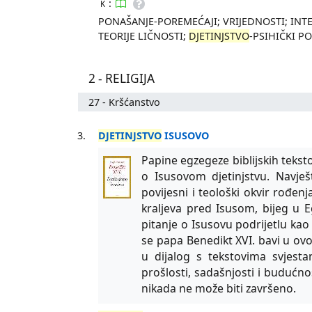
:
K
PONAŠANJE-POREMEĆAJI; VRIJEDNOSTI; INTER
TEORIJE LIČNOSTI;
DJETINJSTVO
-PSIHIČKI P
2 - RELIGIJA
27 - Kršćanstvo
3.
DJETINJSTVO
ISUSOVO
Papine egzegeze biblijskih tekst
o Isusovom djetinjstvu. Navješ
povijesni i teološki okvir rođen
kraljeva pred Isusom, bijeg u 
pitanje o Isusovu podrijetlu kao
se papa Benedikt XVI. bavi u ovoj
u dijalog s tekstovima svjest
prošlosti, sadašnjosti i budućnos
nikada ne može biti završeno.