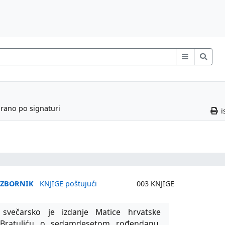
irano po signaturi
i
 ZBORNIK
KNJIGE poštujući
003 KNJIGE
 svečarsko je izdanje Matice hrvatske
 Bratuliću o sedamdesetom rođendanu.