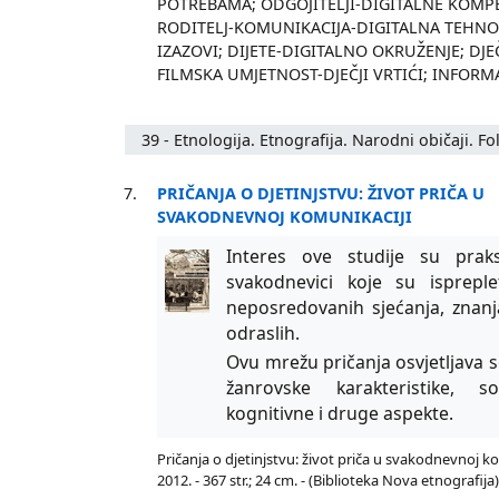
POTREBAMA; ODGOJITELJI-DIGITALNE KOMPE
RODITELJ-KOMUNIKACIJA-DIGITALNA TEHNOL
IZAZOVI; DIJETE-DIGITALNO OKRUŽENJE; DJ
FILMSKA UMJETNOST-DJEČJI VRTIĆI; INFORMA
39 - Etnologija. Etnografija. Narodni običaji. Fo
7.
PRIČANJA O DJETINJSTVU: ŽIVOT PRIČA U
SVAKODNEVNOJ KOMUNIKACIJI
Interes ove studije su praks
svakodnevici koje su isprep
neposredovanih sjećanja, znanja,
odraslih.
Ovu mrežu pričanja osvjetljava se
žanrovske karakteristike, soc
kognitivne i druge aspekte.
Pričanja o djetinjstvu: život priča u svakodnevnoj kom
2012. - 367 str.; 24 cm. - (Biblioteka Nova etnografij