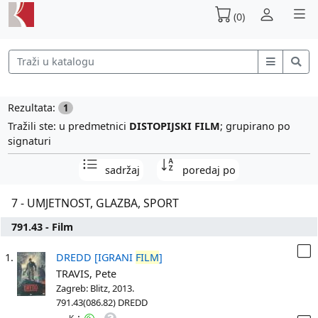
(0)
Rezultata:
1
Tražili ste: u predmetnici
DISTOPIJSKI FILM
; grupirano po
signaturi
sadržaj
poredaj po
7 - UMJETNOST, GLAZBA, SPORT
791.43 - Film
1.
DREDD [IGRANI
FILM
]
TRAVIS, Pete
Zagreb: Blitz, 2013.
791.43(086.82) DREDD
: