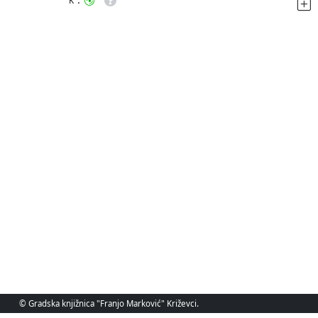
K
© Gradska knjižnica "Franjo Marković" Križevci.