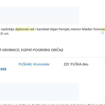
 razdoblja:
diplomski
rad
/ kandidat Dejan Pernjak; mentor Mladen Tomo
ra
; 31 cm
AT-GROBNICE; EGIPAT-POGREBNI OBIČAJI
PUŠKAR, Krunoslav
ZZC PUŠKA deu
 DIE