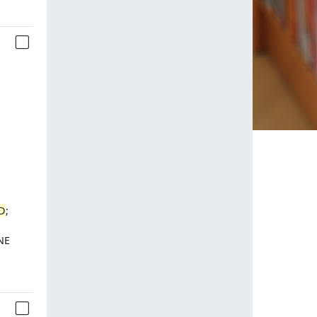
D
;
NE