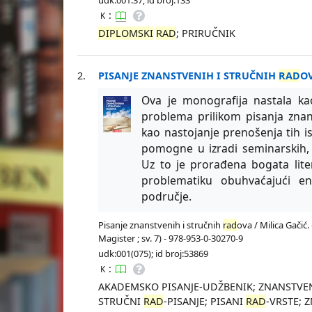
:
K
DIPLOMSKI
RAD
; PRIRUČNIK
2.
PISANJE ZNANSTVENIH I STRUČNIH
RAD
O
Ova je monografija nastala kao
problema prilikom pisanja znan
kao nastojanje prenošenja tih i
pomogne u izradi seminarskih, 
Uz to je prorađena bogata liter
problematiku obuhvaćajući e
područje.
Pisanje znanstvenih i stručnih
rad
ova / Milica Gačić. 
Magister ; sv. 7) - 978-953-0-30270-9
udk:001(075); id broj:53869
:
K
AKADEMSKO PISANJE-UDŽBENIK; ZNANSTVE
STRUČNI
RAD
-PISANJE; PISANI
RAD
-VRSTE; 