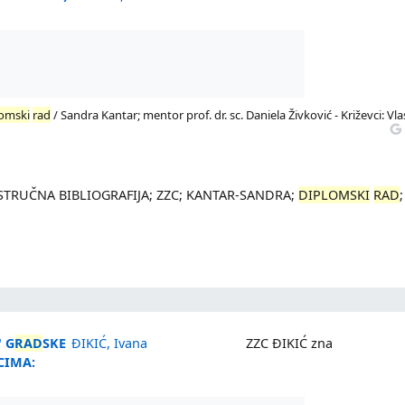
lomski
rad
/ Sandra Kantar; mentor prof. dr. sc. Daniela Živković - Križevci: Vla
A-STRUČNA BIBLIOGRAFIJA; ZZC; KANTAR-SANDRA;
DIPLOMSKI
RAD
;
" G
RAD
SKE
ĐIKIĆ, Ivana
ZZC ĐIKIĆ zna
CIMA: