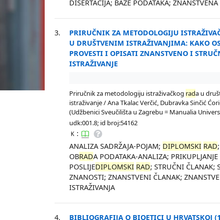
DISERTACIJA; BAZE PODATAKA; ZNANSTVEN
3.
PRIRUČNIK ZA METODOLOGIJU ISTRAŽIV
U DRUŠTVENIM ISTRAŽIVANJIMA: KAKO OS
PROVESTI I OPISATI ZNANSTVENO I STRU
ISTRAŽIVANJE
Priručnik za metodologiju istraživačkog
rad
a u druš
istraživanje / Ana Tkalac Verčić, Dubravka Sinčić Ćorić, 
(Udžbenici Sveučilišta u Zagrebu = Manualia Univers
udk:001.8; id broj:54162
:
K
ANALIZA SADRŽAJA-POJAM;
DIPLOMSKI
RAD
OB
RAD
A PODATAKA-ANALIZA; PRIKUPLJANJ
POSLIJE
DIPLOMSKI
RAD
; STRUČNI ČLANAK;
ZNANOSTI; ZNANSTVENI ČLANAK; ZNANSTV
ISTRAŽIVANJA
4.
BIBLIOGRAFIJA O BIOETICI U HRVATSKOJ (19