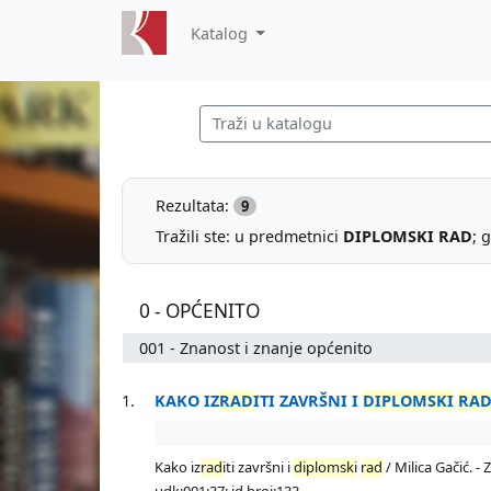
Katalog
Rezultata:
9
Tražili ste: u predmetnici
DIPLOMSKI RAD
; 
0 - OPĆENITO
001 - Znanost i znanje općenito
1.
KAKO IZ
RAD
ITI ZAVRŠNI I
DIPLOMSKI
RA
Kako iz
rad
iti završni i
diplomski
rad
/ Milica Gačić. -
udk:001:37; id broj:133