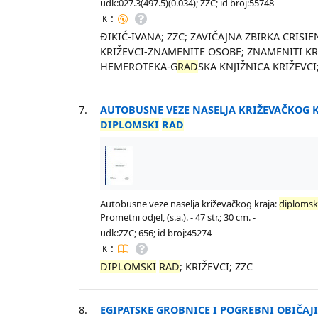
udk:027.3(497.5)(0.034); ZZC; id broj:55748
:
K
ĐIKIĆ-IVANA; ZZC; ZAVIČAJNA ZBIRKA CRISIE
KRIŽEVCI-ZNAMENITE OSOBE; ZNAMENITI KR
HEMEROTEKA-G
RAD
SKA KNJIŽNICA KRIŽEVCI
7.
AUTOBUSNE VEZE NASELJA KRIŽEVAČKOG K
DIPLOMSKI
RAD
Autobusne veze naselja križevačkog kraja:
diplomsk
Prometni odjel, (s.a.). - 47 str.; 30 cm. -
udk:ZZC; 656; id broj:45274
:
K
DIPLOMSKI
RAD
; KRIŽEVCI; ZZC
8.
EGIPATSKE GROBNICE I POGREBNI OBIČAJ