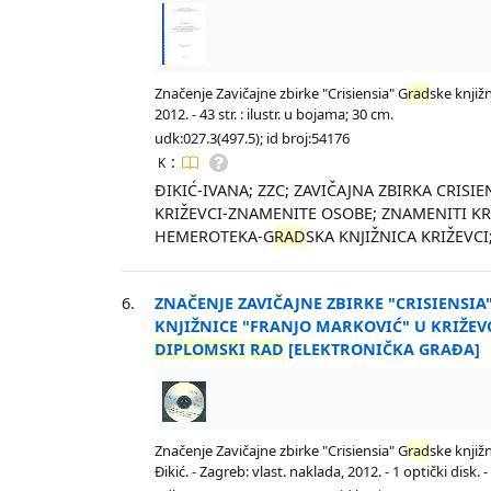
Značenje Zavičajne zbirke "Crisiensia" G
rad
ske knjiž
2012. - 43 str. : ilustr. u bojama; 30 cm.
udk:027.3(497.5); id broj:54176
:
K
ĐIKIĆ-IVANA; ZZC; ZAVIČAJNA ZBIRKA CRISIE
KRIŽEVCI-ZNAMENITE OSOBE; ZNAMENITI KR
HEMEROTEKA-G
RAD
SKA KNJIŽNICA KRIŽEVCI
6.
ZNAČENJE ZAVIČAJNE ZBIRKE "CRISIENSIA
KNJIŽNICE "FRANJO MARKOVIĆ" U KRIŽEV
DIPLOMSKI
RAD
[ELEKTRONIČKA GRAĐA]
Značenje Zavičajne zbirke "Crisiensia" G
rad
ske knjiž
Đikić. - Zagreb: vlast. naklada, 2012. - 1 optički disk. -