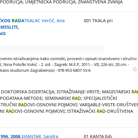
A PODRUČJA; UMJETNIČKA PODRUČJA; ZNANSTVENA ZVANJA
AČKOG
RAD
A
TKALAC Verčič, Ana
001 TKALA pri
MISLITI,
ČNO
tvenim istraživanjima: kako osmisliti, provesti i opisati znanstveno i stručno
Nina Pološki Vokić. - 2. izd. - Zagreb: M.E.P., 2011. - VII, 226 str.; 20 cm. -
itatis studiorum Zagrabiensis) - 978-953-6807-53-6
; DOKTORSKA DISERTACIJA; ISTRAŽIVANJE-VRSTE; MAGISTARSKI
RA
E PODATAKA-METODE; SEMINARSKI
RAD
; SPECIJALISTIČKI
 STRUČNI
RAD
OVI-OSNOVNI POJMOVI; VARIJABLE-VRSTE-DRUŠTVE
ENI
RAD
OVI-OSNOVNI POJMOVI; ISTRAŽIVAČKI
RAD
-DRUŠTVENA
96. 2006.):
KANTAR, Sandra
01 KANTA bib