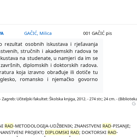
VA
GAČIĆ, Milica
001 GAČIĆ pis
 rezultat osobnih iskustava i rješavanja
stvenih, stručnih i akademskih radova te
skustava na studenate, u namjeri da im se
završnih, diplomskih i doktorskih radova.
atura koja izravno obrađuje ili dotiče tu
nglesko, romansko i njemačko govorno
- Zagreb: Učiteljski fakultet: Školska knjiga, 2012. - 274 str.; 24 cm. - (Bibliotek
NI
RAD
-METODOLOGIJA-UDŽBENIK; ZNANSTVENI
RAD
-PISANJE;
ZNANSTVENI PROJEKT;
DIPLOMSKI
RAD
; DOKTORSKI
RAD
-