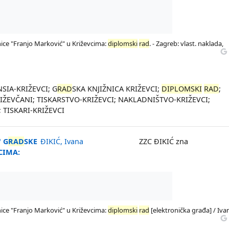
nice "Franjo Marković" u Križevcima:
diplomski
rad
. - Zagreb: vlast. naklada,
NSIA-KRIŽEVCI; G
RAD
SKA KNJIŽNICA KRIŽEVCI;
DIPLOMSKI
RAD
;
IŽEVČANI; TISKARSTVO-KRIŽEVCI; NAKLADNIŠTVO-KRIŽEVCI;
; TISKARI-KRIŽEVCI
" G
RAD
SKE
ĐIKIĆ, Ivana
ZZC ĐIKIĆ zna
CIMA:
nice "Franjo Marković" u Križevcima:
diplomski
rad
[elektronička građa] / Iva