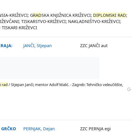
NSIA-KRIŽEVCI; G
RAD
SKA KNJIŽNICA KRIŽEVCI;
DIPLOMSKI
RAD
;
IŽEVČANI; TISKARSTVO-KRIŽEVCI; NAKLADNIŠTVO-KRIŽEVCI;
; TISKARI-KRIŽEVCI
RAJA:
JANČI, Stjepan
ZZC JANČI aut
i
rad
/ Stjepan Janči; mentor Adolf Malić. - Zagreb: Tehničko veleučilište,
I GRČKO
PERNJAK, Dejan
ZZC PERNJA egi