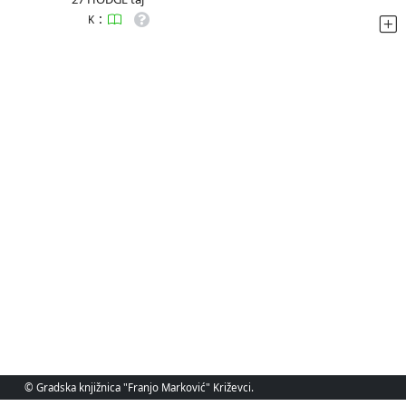
:
K
© Gradska knjižnica "Franjo Marković" Križevci.