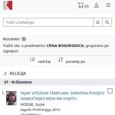
(0)
Rezultata:
1
Tražili ste: u predmetnici
CRNA BOGORODICA
; grupirano po
signaturi
sadržaj
poredaj po
2 - RELIGIJA
27 - Kršćanstvo
1.
TAJNE VITEZOVA TEMPLARA: SKRIVENA POVIJEST
NAJMOĆNIJEG REDA MA SVIJETU
HODGE, Susie
Zagreb: Profil knjiga, 2013.
27 HODGE taj