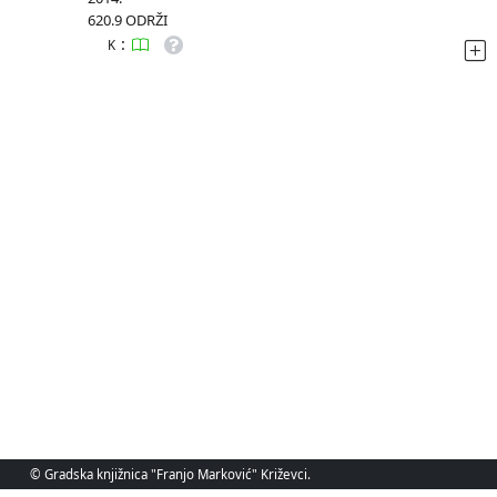
620.9 ODRŽI
:
K
© Gradska knjižnica "Franjo Marković" Križevci.