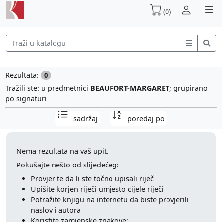
(0)
Rezultata:
0
Tražili ste: u predmetnici
BEAUFORT-MARGARET
; grupirano
po signaturi
sadržaj
poredaj po
Nema rezultata na vaš upit.
Pokušajte nešto od slijedećeg:
Provjerite da li ste točno upisali riječ
Upišite korjen riječi umjesto cijele riječi
Potražite knjigu na internetu da biste provjerili
naslov i autora
Koristite zamjenske znakove: