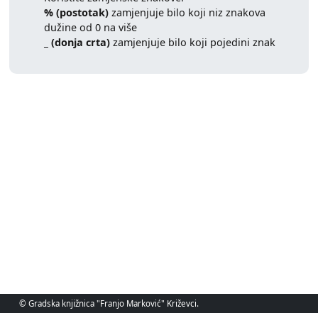
% (postotak)
zamjenjuje bilo koji niz znakova
dužine od 0 na više
_ (donja crta)
zamjenjuje bilo koji pojedini znak
© Gradska knjižnica "Franjo Marković" Križevci.