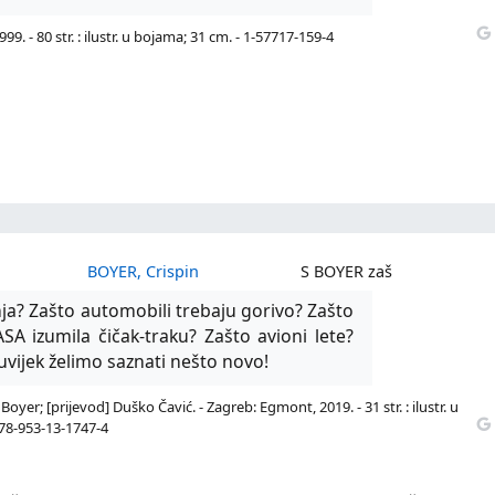
999. - 80 str. : ilustr. u bojama; 31 cm. - 1-57717-159-4
BOYER, Crispin
S BOYER zaš
a? Zašto automobili trebaju gorivo? Zašto
SA izumila čičak-traku? Zašto avioni lete?
uvijek želimo saznati nešto novo!
oyer; [prijevod] Duško Čavić. - Zagreb: Egmont, 2019. - 31 str. : ilustr. u
978-953-13-1747-4