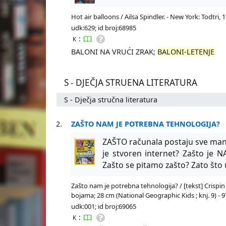
Hot air balloons / Ailsa Spindler. - New York: Todtri, 1
udk:629; id broj:68985
:
K
BALONI NA VRUĆI ZRAK;
BALONI-LETENJE
S - DJEČJA STRUENA LITERATURA
S - Dječja stručna literatura
2.
ZAŠTO NAM JE POTREBNA TEHNOLOGIJA?
ZAŠTO računala postaju sve manj
je stvoren internet? Zašto je NA
Zašto se pitamo zašto? Zato što 
Zašto nam je potrebna tehnologija? / [tekst] Crispin B
bojama; 28 cm (National Geographic Kids ; knj. 9) - 
udk:001; id broj:69065
:
K