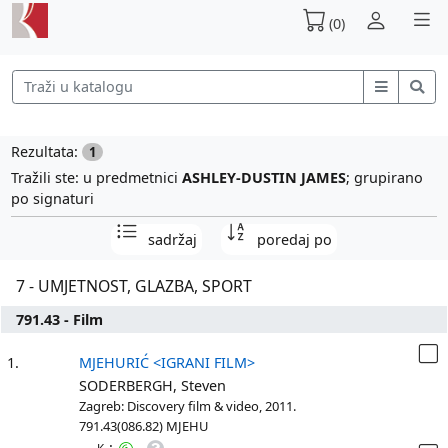
(0)
Rezultata:
1
Tražili ste: u predmetnici
ASHLEY-DUSTIN JAMES
; grupirano
po signaturi
sadržaj
poredaj po
7 - UMJETNOST, GLAZBA, SPORT
791.43 - Film
1.
MJEHURIĆ <IGRANI FILM>
SODERBERGH, Steven
Zagreb: Discovery film & video, 2011.
791.43(086.82) MJEHU
: