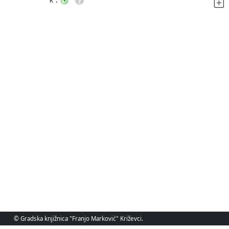
K
© Gradska knjižnica "Franjo Marković" Križevci.