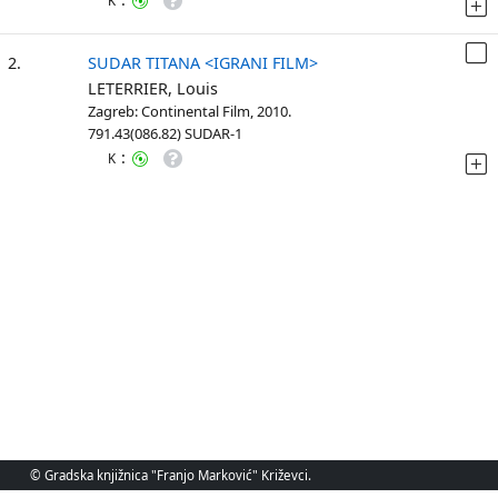
K
2.
SUDAR TITANA <IGRANI FILM>
LETERRIER, Louis
Zagreb: Continental Film, 2010.
791.43(086.82) SUDAR-1
:
K
© Gradska knjižnica "Franjo Marković" Križevci.