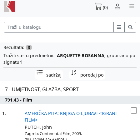
(0)
Rezultata:
3
Tražili ste: u predmetnici
ARQUETTE-ROSANNA
; grupirano po
signaturi
sadržaj
poredaj po
7 - UMJETNOST, GLAZBA, SPORT
791.43 - Film
1.
AMERIČKA PITA: KNJIGA O LJUBAVI <IGRANI
FILM>
PUTCH, John
Zagreb: Continental Film, 2009.
791.43(086.82) AMERI-4