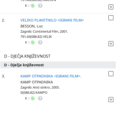
:
K
2.
VELIKO PLAVETNILO <IGRANI FILM>
BESSON, Luc
Zagreb: Continental Film, 2001.
791.43(086.82) VELIK
:
K
D - DJEČJA KNJIŽEVNOST
D - Dječja književnost
3.
KAMP OTPADNIKA <IGRANI FILM>.
KAMP OTPADNIKA
Zagreb: Anić-sinkro, 2005.
D(086.82) KAMPO
:
K