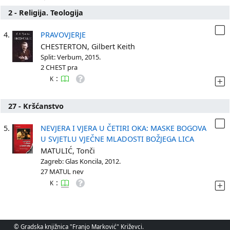
2 - Religija. Teologija
4.
PRAVOVJERJE
CHESTERTON, Gilbert Keith
Split: Verbum, 2015.
2 CHEST pra
:
K
27 - Kršćanstvo
5.
NEVJERA I VJERA U ČETIRI OKA: MASKE BOGOVA
U SVJETLU VJEČNE MLADOSTI BOŽJEGA LICA
MATULIĆ, Tonči
Zagreb: Glas Koncila, 2012.
27 MATUL nev
:
K
© Gradska knjižnica "Franjo Marković" Križevci.