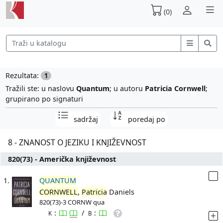
(0)
Rezultata:
1
Tražili ste: u naslovu
Quantum
; u autoru
Patricia Cornwell
;
grupirano po signaturi
sadržaj
poredaj po
8 - ZNANOST O JEZIKU I KNJIŽEVNOST
820(73) - Američka književnost
1.
QUANTUM
CORNWELL
,
Patricia
Daniels
820(73)-3 CORNW qua
:
/
:
K
B