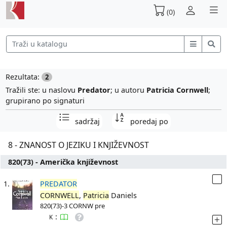
(0)
Rezultata:
2
Tražili ste: u naslovu
Predator
; u autoru
Patricia Cornwell
;
grupirano po signaturi
sadržaj
poredaj po
8 - ZNANOST O JEZIKU I KNJIŽEVNOST
820(73) - Američka književnost
1.
PREDATOR
CORNWELL
,
Patricia
Daniels
820(73)-3 CORNW pre
:
K