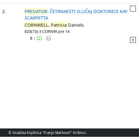
2.
PREDATOR
: ČETRNAESTI SLUČAJ DOKTORICE KAY
SCARPETTA
CORNWELL
,
Patricia
Daniels
820(73)-3 CORNW pre 14
:
B
© Gradska knjižnica "Franjo Marković" Križevci.