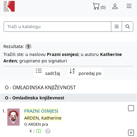
(0)
Rezultata:
1
Tražili ste: u naslovu
Prazni osmjesi
; u autoru
Katherine
Arden
; grupirano po signaturi
sadržaj
poredaj po
O - OMLADINSKA KNJIŽEVNOST
O - Omladinska književnost
1.
PRAZNI
OSMJESI
ARDEN
,
Katherine
O ARDEN pra
:
K