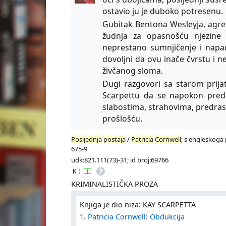
ostavio ju je duboko potresenu.
Gubitak Bentona Wesleyja, agre
žudnja za opasnošću njezine n
neprestano sumnjičenje i napad
dovoljni da ovu inače čvrstu i 
živčanog sloma.
Dugi razgovori sa starom prijat
Scarpettu da se napokon pred 
slabostima, strahovima, predra
prošlošću.
Posljednja
postaja
/
Patricia
Cornwell
; s engleskoga 
675-9
udk:821.111(73)-31; id broj:69766
:
K
KRIMINALISTIČKA PROZA
Knjiga je dio niza: KAY SCARPETTA
1.
Patricia Cornwell
:
Obdukcija