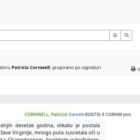
autoru
Patricia Cornwell
; grupirano po signaturi
i
CORNWELL
,
Patricia
Daniels
820(73)-3 CORNW pos
ednjih desetak godina, otkako je postala
žave Virginije, mnogo puta susretala oči u
sret s Channdoneom, čovjekom-vukodlakom,