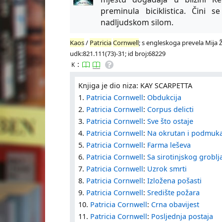
preminula biciklistica. Čin
nadljudskom silom.
Kaos
/
Patricia
Cornwell
; s engleskoga prevela Mija Ž
udk:821.111(73)-31; id broj:68229
:
K
Knjiga je dio niza: KAY SCARPETTA
1.
Patricia Cornwell
:
Obdukcija
2.
Patricia Cornwell
:
Corpus delicti
3.
Patricia Cornwell
:
Sve što ostaje
4.
Patricia Cornwell
:
Na okrutan i podmuk
5.
Patricia Cornwell
:
Farma leševa
6.
Patricia Cornwell
:
Sa sirotinjskog groblj
7.
Patricia Cornwell
:
Uzrok smrti
8.
Patricia Cornwell
:
Izložena pošasti
9.
Patricia Cornwell
:
Središte požara
10.
Patricia Cornwell
:
Crna obavijest
11.
Patricia Cornwell
:
Posljednja postaja