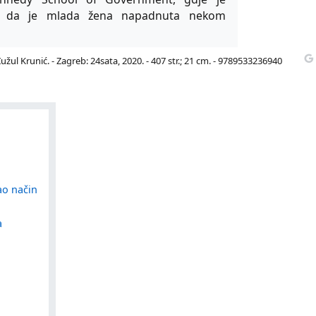
i se da je mlada žena napadnuta nekom
užul Krunić. - Zagreb: 24sata, 2020. - 407 str.; 21 cm. - 9789533236940
ao način
a