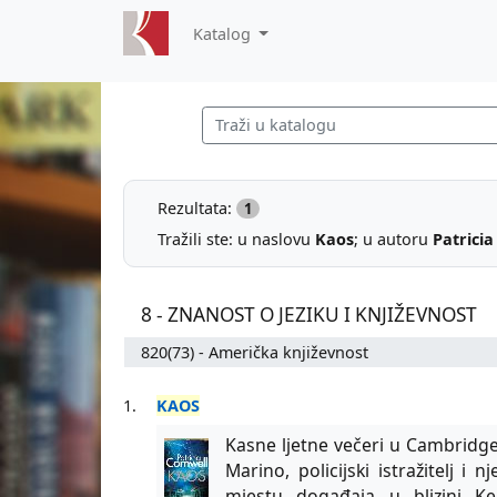
Katalog
Rezultata:
1
Tražili ste: u naslovu
Kaos
; u autoru
Patricia
8 - ZNANOST O JEZIKU I KNJIŽEVNOST
820(73) - Američka književnost
1.
KAOS
Kasne ljetne večeri u Cambridge
Marino, policijski istražitelj i
mjestu događaja u blizini K