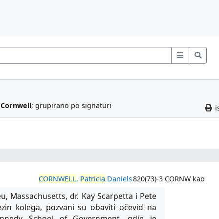
 Cornwell
; grupirano po signaturi
i
CORNWELL
,
Patricia
Daniels
820(73)-3 CORNW kao
u, Massachusetts, dr. Kay Scarpetta i Pete
 njezin kolega, pozvani su obaviti očevid na
ennedy School of Government, gdje je