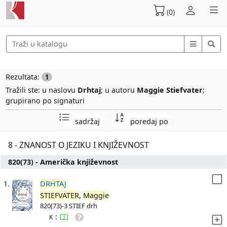
(0)
Rezultata:
1
Tražili ste: u naslovu
Drhtaj
; u autoru
Maggie Stiefvater
;
grupirano po signaturi
sadržaj
poredaj po
8 - ZNANOST O JEZIKU I KNJIŽEVNOST
820(73) - Američka književnost
1.
DRHTAJ
STIEFVATER
,
Maggie
820(73)-3 STIEF drh
:
K